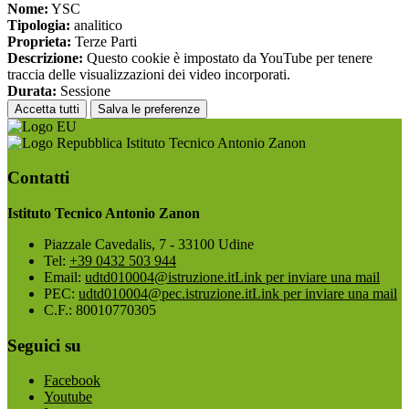
Nome:
YSC
Tipologia:
analitico
Proprieta:
Terze Parti
Descrizione:
Questo cookie è impostato da YouTube per tenere
traccia delle visualizzazioni dei video incorporati.
Durata:
Sessione
Accetta tutti
Salva le preferenze
Istituto Tecnico Antonio Zanon
Contatti
Istituto Tecnico Antonio Zanon
Piazzale Cavedalis, 7 - 33100 Udine
Tel:
+39 0432 503 944
Email:
udtd010004@istruzione.it
Link per inviare una mail
PEC:
udtd010004@pec.istruzione.it
Link per inviare una mail
C.F.: 80010770305
Seguici su
Facebook
Youtube