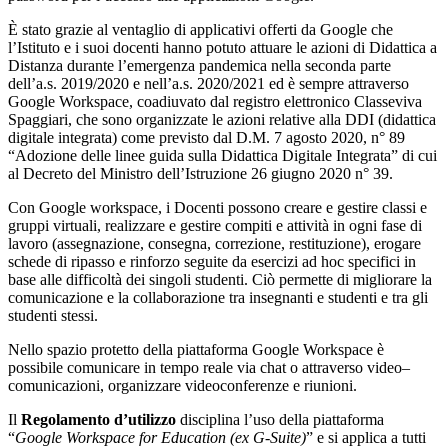
È stato grazie al ventaglio di applicativi offerti da Google che
l’Istituto e i suoi docenti hanno potuto attuare le azioni di Didattica a
Distanza durante l’emergenza pandemica nella seconda parte
dell’a.s. 2019/2020 e nell’a.s. 2020/2021 ed è sempre attraverso
Google Workspace, coadiuvato dal registro elettronico Classeviva
Spaggiari, che sono organizzate le azioni relative alla DDI (didattica
digitale integrata) come previsto dal D.M. 7 agosto 2020, n° 89
“Adozione delle linee guida sulla Didattica Digitale Integrata” di cui
al Decreto del Ministro dell’Istruzione 26 giugno 2020 n° 39.
Con Google workspace, i Docenti possono creare e gestire classi e
gruppi virtuali, realizzare e gestire compiti e attività in ogni fase di
lavoro (assegnazione, consegna, correzione, restituzione), erogare
schede di ripasso e rinforzo seguite da esercizi ad hoc specifici in
base alle difficoltà dei singoli studenti. Ciò permette di migliorare la
comunicazione e la collaborazione tra insegnanti e studenti e tra gli
studenti stessi.
Nello spazio protetto della piattaforma Google Workspace è
possibile comunicare in tempo reale via chat o attraverso video–
comunicazioni, organizzare videoconferenze e riunioni.
Il
Regolamento d’utilizzo
disciplina l’uso della piattaforma
“
Google Workspace for Education (ex G-Suite)
” e si applica a tutti