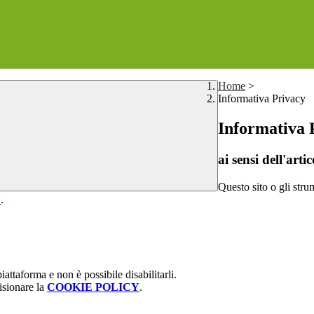
Home
>
Informativa Privacy
Informativa 
ai sensi dell'a
Questo sito o gli stru
Y
.
attaforma e non è possibile disabilitarli.
isionare la
COOKIE POLICY
.