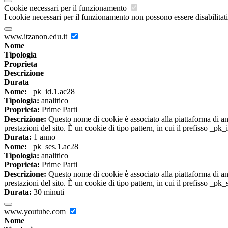
Cookie necessari per il funzionamento
I cookie necessari per il funzionamento non possono essere disabilitati.
www.itzanon.edu.it
Nome
Tipologia
Proprieta
Descrizione
Durata
Nome:
_pk_id.1.ac28
Tipologia:
analitico
Proprieta:
Prime Parti
Descrizione:
Questo nome di cookie è associato alla piattaforma di ana
prestazioni del sito. È un cookie di tipo pattern, in cui il prefisso _pk
Durata:
1 anno
Nome:
_pk_ses.1.ac28
Tipologia:
analitico
Proprieta:
Prime Parti
Descrizione:
Questo nome di cookie è associato alla piattaforma di ana
prestazioni del sito. È un cookie di tipo pattern, in cui il prefisso _pk
Durata:
30 minuti
www.youtube.com
Nome