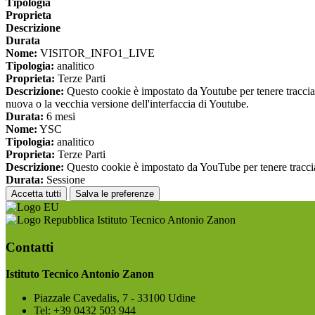
Tipologia
Proprieta
Descrizione
Durata
Nome:
VISITOR_INFO1_LIVE
Tipologia:
analitico
Proprieta:
Terze Parti
Descrizione:
Questo cookie è impostato da Youtube per tenere traccia de
nuova o la vecchia versione dell'interfaccia di Youtube.
Durata:
6 mesi
Nome:
YSC
Tipologia:
analitico
Proprieta:
Terze Parti
Descrizione:
Questo cookie è impostato da YouTube per tenere traccia 
Durata:
Sessione
Accetta tutti
Salva le preferenze
Istituto Tecnico Antonio Zanon
Contatti
Istituto Tecnico Antonio Zanon
Piazzale Cavedalis, 7 - 33100 Udine
Tel:
+39 0432 503 944