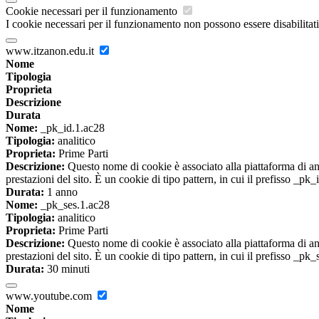
Cookie necessari per il funzionamento
I cookie necessari per il funzionamento non possono essere disabilitati.
www.itzanon.edu.it
Nome
Tipologia
Proprieta
Descrizione
Durata
Nome:
_pk_id.1.ac28
Tipologia:
analitico
Proprieta:
Prime Parti
Descrizione:
Questo nome di cookie è associato alla piattaforma di ana
prestazioni del sito. È un cookie di tipo pattern, in cui il prefisso _pk
Durata:
1 anno
Nome:
_pk_ses.1.ac28
Tipologia:
analitico
Proprieta:
Prime Parti
Descrizione:
Questo nome di cookie è associato alla piattaforma di ana
prestazioni del sito. È un cookie di tipo pattern, in cui il prefisso _pk
Durata:
30 minuti
www.youtube.com
Nome