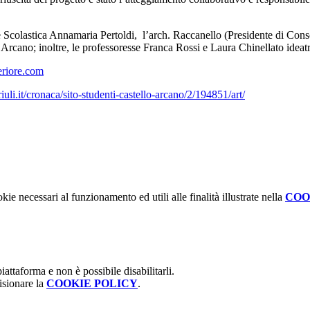
e Scolastica Annamaria Pertoldi, l’arch. Raccanello (Presidente di Consor
rcano; inoltre, le professoresse Franca Rossi e Laura Chinellato ideatri
eriore.com
iuli.it/cronaca/sito-studenti-castello-arcano/2/194851/art/
kie necessari al funzionamento ed utili alle finalità illustrate nella
COO
attaforma e non è possibile disabilitarli.
isionare la
COOKIE POLICY
.