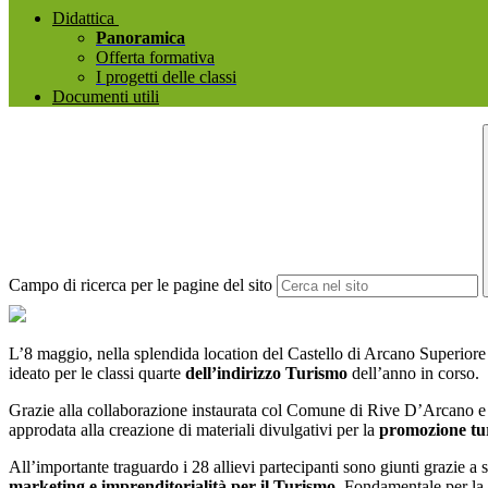
Didattica
Panoramica
Offerta formativa
I progetti delle classi
Documenti utili
Campo di ricerca per le pagine del sito
L’8 maggio, nella splendida location del Castello di Arcano Superiore
ideato per le classi quarte
dell’indirizzo Turismo
dell’anno in corso.
Grazie alla collaborazione instaurata col Comune di Rive D’Arcano e ad 
approdata alla creazione di materiali divulgativi per la
promozione turi
All’importante traguardo i 28 allievi partecipanti sono giunti grazie a str
marketing e imprenditorialità per il Turismo.
Fondamentale per la r