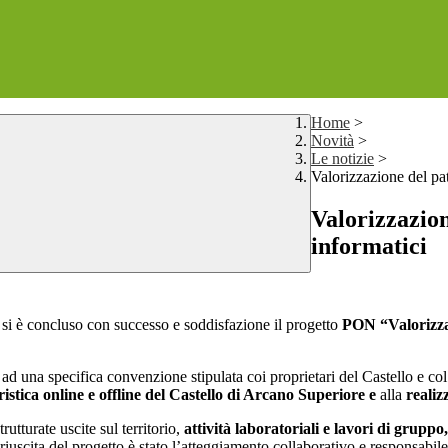
Home
>
Novità
>
Le notizie
>
Valorizzazione del pa
Valorizzazion
informatici
 si è concluso con successo e soddisfazione il progetto
PON “Valorizzaz
una specifica convenzione stipulata coi proprietari del Castello e col C
stica online e offline del Castello di Arcano Superiore e
alla
realiz
utturate uscite sul territorio,
attività laboratoriali e lavori di gruppo
iuscita del progetto è stato l’atteggiamento collaborativo e responsabile