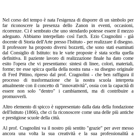
Nel corso del tempo è nata l'esigenza di disporre di un simbolo per
far riconoscere la presenza dello Zanon in eventi, occasioni,
ricorrenze. Ci è sembrato che uno stendardo potesse essere il mezzo
adeguato. Abbiamo interpellato così l'arch. Ezio Cragnolini - già
docente di Storia dell'Arte presso l'Istituto - per realizzare il disegno.
Il professore ha proposto diversi bozzetti, che sono stati esaminati
dal Consiglio di Istituto: tra le varie proposte è stata scelta quella
definitiva. Il paziente lavoro di realizzazione finale ha dato come
esito l'opera che vi presentiamo: sintesi di linee, colori, materiali,
forme; tre esse spicca quella della nostra rana - su disegno originale
di Fred Pittino, ripreso dal prof. Cragnolini - che ben raffigura il
processo di trasformazione che la nostra scuola interpreta
attualmente con il concetto di "innovatività", ossia con la capacità di
essere non solo "dentro" i cambiamenti, ma di contribuire a
promuoverli.
Altro elemento di spicco è rappresentato dalla data della fondazione
dell'Istituto (1866), che ci fa riconoscere come una delle più antiche
e prestigiose scuole della città.
Al prof. Cragnolini va il nostro più sentito "grazie" per aver messo
ancora una volta la sua creatività e la sua professionalità a