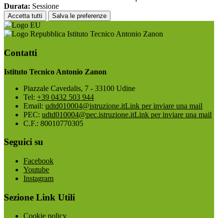
Durata:
Sessione
Accetta tutti
Salva le preferenze
Istituto Tecnico Antonio Zanon
Contatti
Istituto Tecnico Antonio Zanon
Piazzale Cavedalis, 7 - 33100 Udine
Tel:
+39 0432 503 944
Email:
udtd010004@istruzione.it
Link per inviare una mail
PEC:
udtd010004@pec.istruzione.it
Link per inviare una mail
C.F.: 80010770305
Seguici su
Facebook
Youtube
Instagram
Sezione Link Utili
Cookie policy