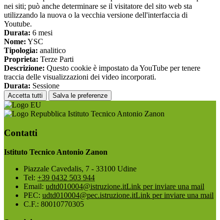
nei siti; può anche determinare se il visitatore del sito web sta
utilizzando la nuova o la vecchia versione dell'interfaccia di
Youtube.
Durata:
6 mesi
Nome:
YSC
Tipologia:
analitico
Proprieta:
Terze Parti
Descrizione:
Questo cookie è impostato da YouTube per tenere
traccia delle visualizzazioni dei video incorporati.
Durata:
Sessione
Accetta tutti
Salva le preferenze
Istituto Tecnico Antonio Zanon
Contatti
Istituto Tecnico Antonio Zanon
Piazzale Cavedalis, 7 - 33100 Udine
Tel:
+39 0432 503 944
Email:
udtd010004@istruzione.it
Link per inviare una mail
PEC:
udtd010004@pec.istruzione.it
Link per inviare una mail
C.F.: 80010770305