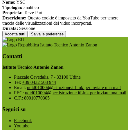
Nome:
YSC
Tipologia:
analitico
Proprieta:
Terze Parti
Descrizione:
Questo cookie è impostato da YouTube per tenere
traccia delle visualizzazioni dei video incorporati.
Durata:
Sessione
Accetta tutti
Salva le preferenze
Istituto Tecnico Antonio Zanon
Contatti
Istituto Tecnico Antonio Zanon
Piazzale Cavedalis, 7 - 33100 Udine
Tel:
+39 0432 503 944
Email:
udtd010004@istruzione.it
Link per inviare una mail
PEC:
udtd010004@pec.istruzione.it
Link per inviare una mail
C.F.: 80010770305
Seguici su
Facebook
Youtube