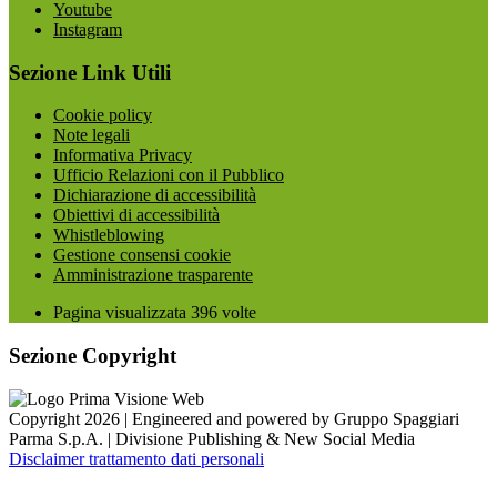
Youtube
Instagram
Sezione Link Utili
Cookie policy
Note legali
Informativa Privacy
Ufficio Relazioni con il Pubblico
Dichiarazione di accessibilità
Obiettivi di accessibilità
Whistleblowing
Gestione consensi cookie
Amministrazione trasparente
Pagina visualizzata
396
volte
Sezione Copyright
Copyright 2026 | Engineered and powered by Gruppo Spaggiari
Parma S.p.A. | Divisione Publishing & New Social Media
Disclaimer trattamento dati personali