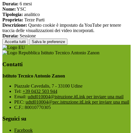
Durata:
6 mesi
Nome:
YSC
Tipologia:
analitico
Proprieta:
Terze Parti
Descrizione:
Questo cookie è impostato da YouTube per tenere
traccia delle visualizzazioni dei video incorporati.
Durata:
Sessione
Accetta tutti
Salva le preferenze
Istituto Tecnico Antonio Zanon
Contatti
Istituto Tecnico Antonio Zanon
Piazzale Cavedalis, 7 - 33100 Udine
Tel:
+39 0432 503 944
Email:
udtd010004@istruzione.it
Link per inviare una mail
PEC:
udtd010004@pec.istruzione.it
Link per inviare una mail
C.F.: 80010770305
Seguici su
Facebook