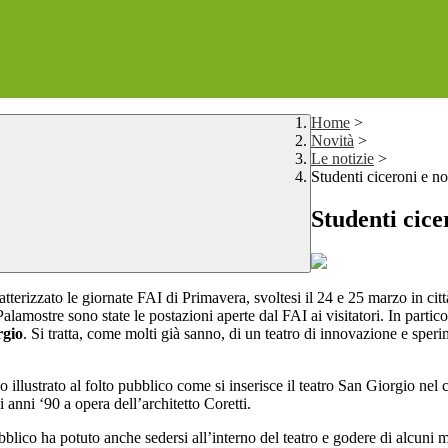
Home
>
Novità
>
Le notizie
>
Studenti ciceroni e 
Studenti cic
izzato le giornate FAI di Primavera, svoltesi il 24 e 25 marzo in citt
lamostre sono state le postazioni aperte dal FAI ai visitatori. In partico
rgio
. Si tratta, come molti già sanno, di un teatro di innovazione e spe
illustrato al folto pubblico come si inserisce il teatro San Giorgio nel co
i anni ‘90 a opera dell’architetto Coretti.
ubblico ha potuto anche sedersi all’interno del teatro e godere di alcuni 