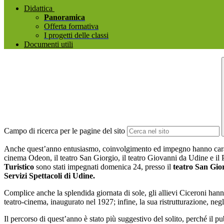
Didattica
Panoramica
Offerta formativa
I progetti delle classi
Documenti utili
Campo di ricerca per le pagine del sito
Anche quest’anno entusiasmo, coinvolgimento ed impegno hanno caratter
cinema Odeon, il teatro San Giorgio, il teatro Giovanni da Udine e il Pa
Turistico
sono stati impegnati domenica 24, presso il
teatro San Gio
Servizi Spettacoli di Udine.
Complice anche la splendida giornata di sole, gli allievi Ciceroni hanno 
teatro-cinema, inaugurato nel 1927; infine, la sua ristrutturazione, negl
Il percorso di quest’anno è stato più suggestivo del solito, perché il p