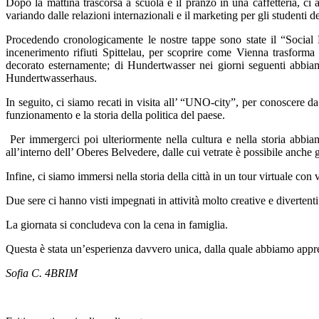
Dopo la mattina trascorsa a scuola e il pranzo in una caffetteria, ci 
variando dalle relazioni internazionali e il marketing per gli studenti d
Procedendo cronologicamente le nostre tappe sono state il “Social H
incenerimento rifiuti Spittelau, per scoprire come Vienna trasforma i
decorato esternamente; di Hundertwasser nei giorni seguenti abbiam
Hundertwasserhaus.
In seguito, ci siamo recati in visita all’ “UNO-city”, per conoscere da 
funzionamento e la storia della politica del paese.
Per immergerci poi ulteriormente nella cultura e nella storia abbi
all’interno dell’ Oberes Belvedere, dalle cui vetrate è possibile anche
Infine, ci siamo immersi nella storia della città in un tour virtuale con
Due sere ci hanno visti impegnati in attività molto creative e diverten
La giornata si concludeva con la cena in famiglia.
Questa è stata un’esperienza davvero unica, dalla quale abbiamo appres
Sofia C. 4BRIM