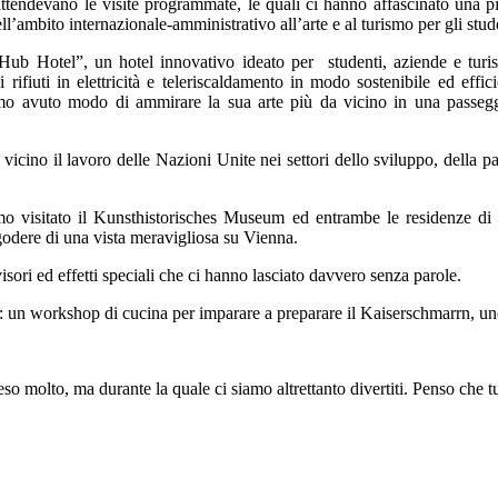
attendevano le visite programmate, le quali ci hanno affascinato una più
ell’ambito internazionale-amministrativo all’arte e al turismo per gli stude
ub Hotel”, un hotel innovativo ideato per studenti, aziende e turist
 rifiuti in elettricità e teleriscaldamento in modo sostenibile ed eff
o avuto modo di ammirare la sua arte più da vicino in una passeggiat
vicino il lavoro delle Nazioni Unite nei settori dello sviluppo, della pac
amo visitato il Kunsthistorisches Museum ed entrambe le residenze d
 godere di una vista meravigliosa su Vienna.
 visori ed effetti speciali che ci hanno lasciato davvero senza parole.
ti: un workshop di cucina per imparare a preparare il Kaiserschmarrn, uno
o molto, ma durante la quale ci siamo altrettanto divertiti. Penso che tu