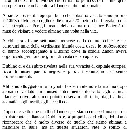
magnifiche Cliffs of Moher che ci hanno permesso di immergerci
completamente nella cultura irlandese più tradizionale.
A parere nostro, il luogo più bello che abbiamo visitato sono proprio
le Cliffs of Moher, scogliere alte circa 220 metri, che ti regalano una
vista strepitosa. Per gli amanti della natura e di Harry Potter è un
must
da visitare e vedere almeno una volta nella vita.
A chiusura di due settimane immerse nella cultura celtica e nei
panorami unici della verdissima Irlanda costa ovest, le professoresse
ci hanno accompagnato a Dublino dove la scuola Zanon aveva
organizzato per noi due giorni di visita della capitale.
Dublino ci è da subito rivelata nella sua vivacità di capitale europea,
ricca di musei, parchi, negozi e pub… insomma non ci siamo
proprio annoiati.
Abbiamo alloggiato in uno youth hostel moderno e la mattina dopo
abbiamo visitato un museo interamente dedicato agli animali
irlandesi dove abbiamo potuto osservare di tutto, dagli animali
acquatici, agli insetti, agli uccelli ecc.
Dopo due settimane di cibo irlandese, ci siamo concessi una cena in
un ristorante italiano a Dublino e, a proposito del cibo, dobbiamo
riconoscere che è molto diverso da quello che siamo abituati a
mangiare in Italia, ma in queste situazioni vige lo spirito di