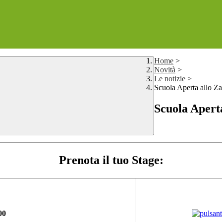
Home
>
Novità
>
Le notizie
>
Scuola Aperta allo Za
Scuola Aperta
Prenota il tuo Stage:
00