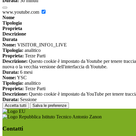
Durata:
30 minuti
www.youtube.com
Nome
Tipologia
Proprieta
Descrizione
Durata
Nome:
VISITOR_INFO1_LIVE
Tipologia:
analitico
Proprieta:
Terze Parti
Descrizione:
Questo cookie è impostato da Youtube per tenere traccia de
nuova o la vecchia versione dell'interfaccia di Youtube.
Durata:
6 mesi
Nome:
YSC
Tipologia:
analitico
Proprieta:
Terze Parti
Descrizione:
Questo cookie è impostato da YouTube per tenere traccia 
Durata:
Sessione
Accetta tutti
Salva le preferenze
Istituto Tecnico Antonio Zanon
Contatti