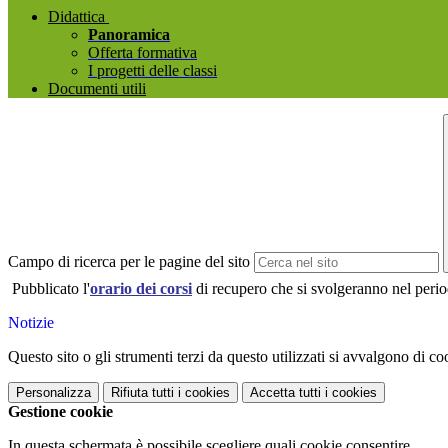
Didattica
Panoramica
Offerta formativa
I progetti delle classi
Documenti utili
Campo di ricerca per le pagine del sito
Pubblicato l'
orario dei corsi
di recupero che si svolgeranno nel perio
Notizie
Questo sito o gli strumenti terzi da questo utilizzati si avvalgono di coo
Personalizza
Rifiuta tutti
i cookies
Accetta tutti
i cookies
Gestione cookie
In questa schermata è possibile scegliere quali cookie consentire.