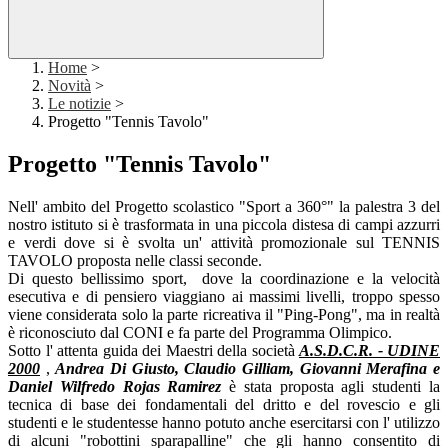
Home
>
Novità
>
Le notizie
>
Progetto "Tennis Tavolo"
Progetto "Tennis Tavolo"
Nell' ambito del Progetto scolastico "Sport a 360°" la palestra 3 del
nostro istituto si è trasformata in una piccola distesa di campi azzurri
e verdi dove si è svolta un' attività promozionale sul TENNIS
TAVOLO proposta nelle classi seconde.
Di questo bellissimo sport, dove la coordinazione e la velocità
esecutiva e di pensiero viaggiano ai massimi livelli, troppo spesso
viene considerata solo la parte ricreativa il "Ping-Pong", ma in realtà
è riconosciuto dal CONI e fa parte del Programma Olimpico.
Sotto l' attenta guida dei Maestri della società
A.S.D.C.R. - UDINE
2000
,
Andrea Di Giusto, Claudio Gilliam, Giovanni Merafina e
Daniel Wilfredo Rojas Ramirez
è stata proposta agli studenti la
tecnica di base dei fondamentali del dritto e del rovescio e gli
studenti e le studentesse hanno potuto anche esercitarsi con l' utilizzo
di alcuni "robottini sparapalline" che gli hanno consentito di