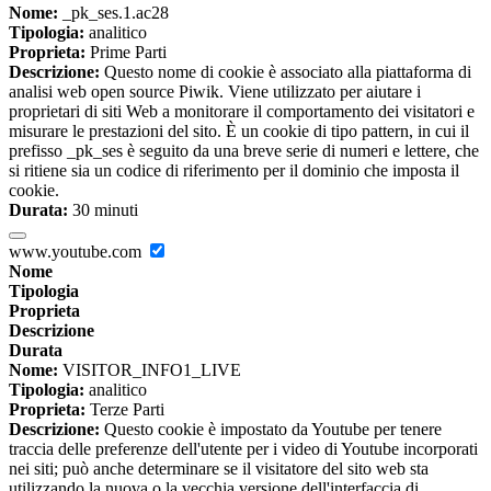
Nome:
_pk_ses.1.ac28
Tipologia:
analitico
Proprieta:
Prime Parti
Descrizione:
Questo nome di cookie è associato alla piattaforma di
analisi web open source Piwik. Viene utilizzato per aiutare i
proprietari di siti Web a monitorare il comportamento dei visitatori e
misurare le prestazioni del sito. È un cookie di tipo pattern, in cui il
prefisso _pk_ses è seguito da una breve serie di numeri e lettere, che
si ritiene sia un codice di riferimento per il dominio che imposta il
cookie.
Durata:
30 minuti
www.youtube.com
Nome
Tipologia
Proprieta
Descrizione
Durata
Nome:
VISITOR_INFO1_LIVE
Tipologia:
analitico
Proprieta:
Terze Parti
Descrizione:
Questo cookie è impostato da Youtube per tenere
traccia delle preferenze dell'utente per i video di Youtube incorporati
nei siti; può anche determinare se il visitatore del sito web sta
utilizzando la nuova o la vecchia versione dell'interfaccia di