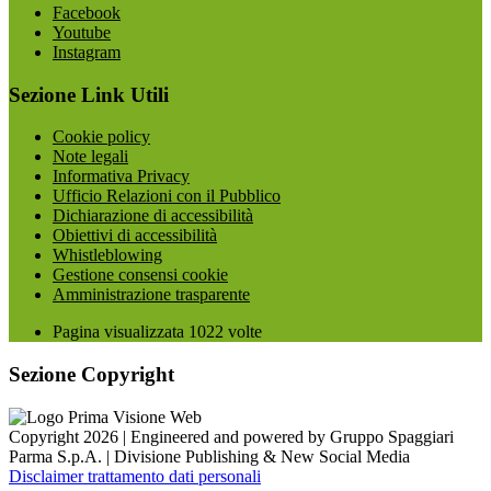
Facebook
Youtube
Instagram
Sezione Link Utili
Cookie policy
Note legali
Informativa Privacy
Ufficio Relazioni con il Pubblico
Dichiarazione di accessibilità
Obiettivi di accessibilità
Whistleblowing
Gestione consensi cookie
Amministrazione trasparente
Pagina visualizzata
1022
volte
Sezione Copyright
Copyright 2026 | Engineered and powered by Gruppo Spaggiari
Parma S.p.A. | Divisione Publishing & New Social Media
Disclaimer trattamento dati personali