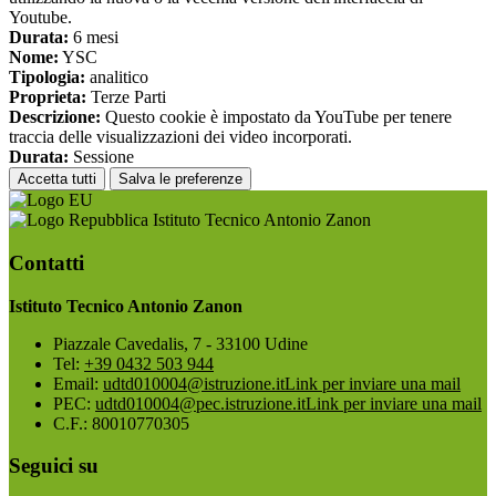
Youtube.
Durata:
6 mesi
Nome:
YSC
Tipologia:
analitico
Proprieta:
Terze Parti
Descrizione:
Questo cookie è impostato da YouTube per tenere
traccia delle visualizzazioni dei video incorporati.
Durata:
Sessione
Accetta tutti
Salva le preferenze
Istituto Tecnico Antonio Zanon
Contatti
Istituto Tecnico Antonio Zanon
Piazzale Cavedalis, 7 - 33100 Udine
Tel:
+39 0432 503 944
Email:
udtd010004@istruzione.it
Link per inviare una mail
PEC:
udtd010004@pec.istruzione.it
Link per inviare una mail
C.F.: 80010770305
Seguici su