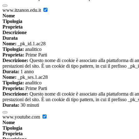
www.itzanon.edu.it
Nome
Tipologia
Proprieta
Descrizione
Durata
Nome:
_pk_id.1.ac28
Tipologia:
analitico
Proprieta:
Prime Parti
Descrizione:
Questo nome di cookie è associato alla piattaforma di ana
prestazioni del sito. È un cookie di tipo pattern, in cui il prefisso _pk
Durata:
1 anno
Nome:
_pk_ses.1.ac28
Tipologia:
analitico
Proprieta:
Prime Parti
Descrizione:
Questo nome di cookie è associato alla piattaforma di ana
prestazioni del sito. È un cookie di tipo pattern, in cui il prefisso _pk
Durata:
30 minuti
www.youtube.com
Nome
Tipologia
Proprieta