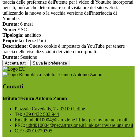
traccia delle preferenze dell'utente per i video di Youtube incorporati
nei siti; può anche determinare se il visitatore del sito web sta
utilizzando la nuova o la vecchia versione dell'interfaccia di
Youtube.
Durata:
6 mesi
Nome:
YSC
Tipologia:
analitico
Proprieta:
Terze Parti
Descrizione:
Questo cookie è impostato da YouTube per tenere
traccia delle visualizzazioni dei video incorporati.
Durata:
Sessione
Accetta tutti
Salva le preferenze
Istituto Tecnico Antonio Zanon
Contatti
Istituto Tecnico Antonio Zanon
Piazzale Cavedalis, 7 - 33100 Udine
Tel:
+39 0432 503 944
Email:
udtd010004@istruzione.it
Link per inviare una mail
PEC:
udtd010004@pec.istruzione.it
Link per inviare una mail
C.F.: 80010770305