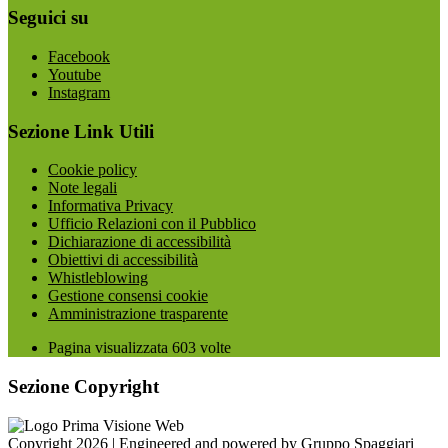
Seguici su
Facebook
Youtube
Instagram
Sezione Link Utili
Cookie policy
Note legali
Informativa Privacy
Ufficio Relazioni con il Pubblico
Dichiarazione di accessibilità
Obiettivi di accessibilità
Whistleblowing
Gestione consensi cookie
Amministrazione trasparente
Pagina visualizzata
603
volte
Sezione Copyright
Copyright 2026 | Engineered and powered by Gruppo Spaggiari