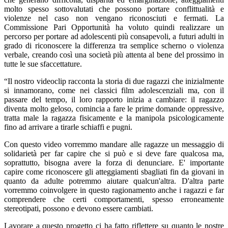
molto spesso sottovalutati che possono portare conflittualità e
violenze nel caso non vengano riconosciuti e fermati. La
Commissione Pari Opportunità ha voluto quindi realizzare un
percorso per portare ad adolescenti più consapevoli, a futuri adulti in
grado di riconoscere la differenza tra semplice scherno o violenza
verbale, creando così una società più attenta al bene del prossimo in
tutte le sue sfaccettature.
“
Il nostro videoclip racconta la storia di due ragazzi che inizialmente
si innamorano, come nei classici film adolescenziali ma, con il
passare del tempo, il loro rapporto inizia a cambiare: il ragazzo
diventa molto geloso, comincia a fare le prime domande oppressive,
tratta male la ragazza fisicamente e la manipola psicologicamente
fino ad arrivare a tirarle schiaffi e pugni.
Con questo video vorremmo mandare alle ragazze un messaggio di
solidarietà per far capire che si può e si deve fare qualcosa ma,
soprattutto, bisogna avere la forza di denunciare. E' importante
capire come riconoscere gli atteggiamenti sbagliati fin da giovani in
quanto da adulte potremmo aiutare qualcun'altra. D'altra parte
vorremmo coinvolgere in questo ragionamento anche i ragazzi e far
comprendere che certi comportamenti, spesso erroneamente
stereotipati, possono e devono essere cambiati.
Lavorare a questo progetto ci ha fatto riflettere su quanto le nostre