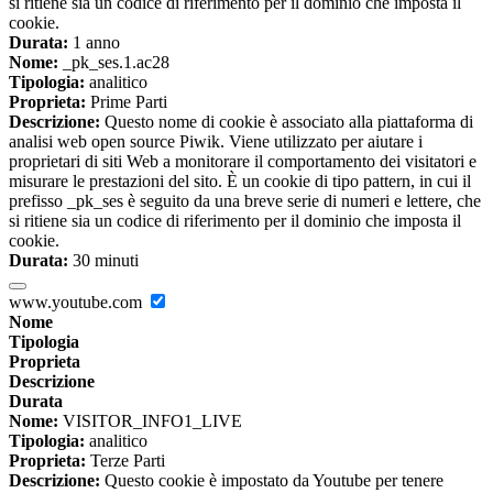
si ritiene sia un codice di riferimento per il dominio che imposta il
cookie.
Durata:
1 anno
Nome:
_pk_ses.1.ac28
Tipologia:
analitico
Proprieta:
Prime Parti
Descrizione:
Questo nome di cookie è associato alla piattaforma di
analisi web open source Piwik. Viene utilizzato per aiutare i
proprietari di siti Web a monitorare il comportamento dei visitatori e
misurare le prestazioni del sito. È un cookie di tipo pattern, in cui il
prefisso _pk_ses è seguito da una breve serie di numeri e lettere, che
si ritiene sia un codice di riferimento per il dominio che imposta il
cookie.
Durata:
30 minuti
www.youtube.com
Nome
Tipologia
Proprieta
Descrizione
Durata
Nome:
VISITOR_INFO1_LIVE
Tipologia:
analitico
Proprieta:
Terze Parti
Descrizione:
Questo cookie è impostato da Youtube per tenere