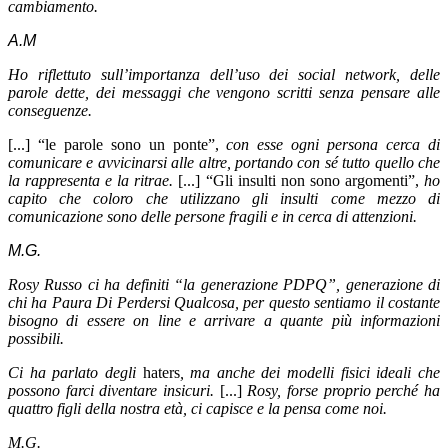
cambiamento.
A.M
Ho riflettuto sull’importanza dell’uso dei social network, delle
parole dette, dei messaggi che vengono scritti senza pensare alle
conseguenze.
[...] “
le parole sono un ponte
”,
con esse ogni persona cerca di
comunicare e avvicinarsi alle altre, portando con sé tutto quello che
la rappresenta e la ritrae.
[...]
“G
li insulti non sono argomenti
”,
ho
capito che c
oloro che utilizzano gli insulti come mezzo di
comunicazione sono delle persone fragili e in cerca di attenzioni.
M.G.
Rosy Russo ci ha definiti “la generazione PDPQ”, generazione di
chi ha Paura Di Perdersi Qualcosa, per questo sentiamo il costante
bisogno di essere on line e arrivare a quante più informazioni
possibili.
Ci ha parlato degli
haters
, ma anche dei modelli fisici ideali che
possono farci diventare insicuri.
[...]
Rosy, forse proprio perché ha
quattro figli della nostra età, ci capisce e la pensa come noi.
M.G.