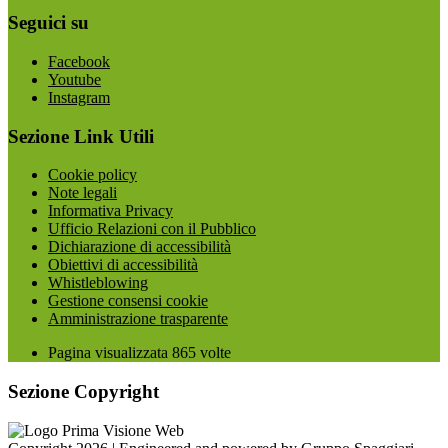
Seguici su
Facebook
Youtube
Instagram
Sezione Link Utili
Cookie policy
Note legali
Informativa Privacy
Ufficio Relazioni con il Pubblico
Dichiarazione di accessibilità
Obiettivi di accessibilità
Whistleblowing
Gestione consensi cookie
Amministrazione trasparente
Pagina visualizzata
865
volte
Sezione Copyright