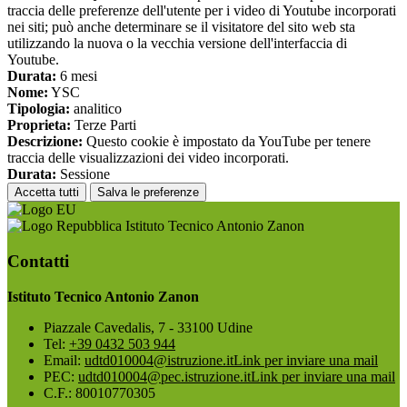
traccia delle preferenze dell'utente per i video di Youtube incorporati
nei siti; può anche determinare se il visitatore del sito web sta
utilizzando la nuova o la vecchia versione dell'interfaccia di
Youtube.
Durata:
6 mesi
Nome:
YSC
Tipologia:
analitico
Proprieta:
Terze Parti
Descrizione:
Questo cookie è impostato da YouTube per tenere
traccia delle visualizzazioni dei video incorporati.
Durata:
Sessione
Accetta tutti
Salva le preferenze
Istituto Tecnico Antonio Zanon
Contatti
Istituto Tecnico Antonio Zanon
Piazzale Cavedalis, 7 - 33100 Udine
Tel:
+39 0432 503 944
Email:
udtd010004@istruzione.it
Link per inviare una mail
PEC:
udtd010004@pec.istruzione.it
Link per inviare una mail
C.F.: 80010770305