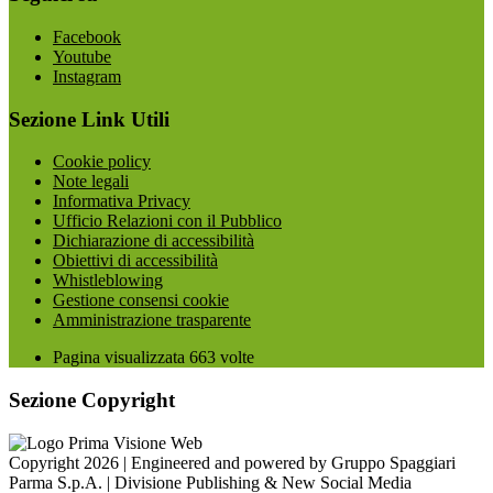
Facebook
Youtube
Instagram
Sezione Link Utili
Cookie policy
Note legali
Informativa Privacy
Ufficio Relazioni con il Pubblico
Dichiarazione di accessibilità
Obiettivi di accessibilità
Whistleblowing
Gestione consensi cookie
Amministrazione trasparente
Pagina visualizzata
663
volte
Sezione Copyright
Copyright 2026 | Engineered and powered by Gruppo Spaggiari
Parma S.p.A. | Divisione Publishing & New Social Media