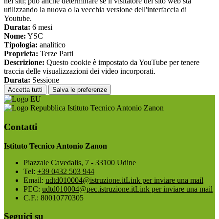
nei siti; può anche determinare se il visitatore del sito web sta
utilizzando la nuova o la vecchia versione dell'interfaccia di
Youtube.
Durata:
6 mesi
Nome:
YSC
Tipologia:
analitico
Proprieta:
Terze Parti
Descrizione:
Questo cookie è impostato da YouTube per tenere
traccia delle visualizzazioni dei video incorporati.
Durata:
Sessione
Accetta tutti
Salva le preferenze
Istituto Tecnico Antonio Zanon
Contatti
Istituto Tecnico Antonio Zanon
Piazzale Cavedalis, 7 - 33100 Udine
Tel:
+39 0432 503 944
Email:
udtd010004@istruzione.it
Link per inviare una mail
PEC:
udtd010004@pec.istruzione.it
Link per inviare una mail
C.F.: 80010770305
Seguici su