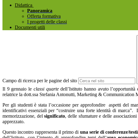
Didattica
Panoramica
Offerta formativa
I progetti delle classi
Documenti utili
Campo di ricerca per le pagine del sito
Il 9 gennaio le
classi quarte
dell’Istituto hanno avuto l’opportunità
relatrice la dott.ssa Stefania Antonutti, Marketing & Communication 
Per gli studenti è stata l’occasione per approfondire
aspetti del ma
identificativi essenziali per “costruire una forte identità di marca”.
memorizzazione, del
significato
, delle sfumature e delle associazion
apprezzato.
Questo incontro rappresenta il primo di
una serie di conferenze/tes
dell’Istituto, con l’intento di approfondire temi dell’
area economic