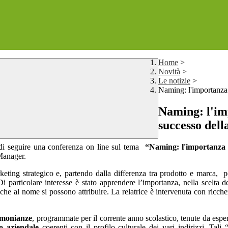
Home
>
Novità
>
Le notizie
>
Naming: l'importanza 
Naming: l'imp
successo dell
 di seguire una conferenza on line sul tema
“Naming: l'importanza d
Manager.
rketing strategico e, partendo dalla differenza tra prodotto e marca,
p
Di particolare interesse è stato apprendere l’importanza, nella scelta 
i che al nome si possono attribuire. La relatrice è intervenuta con ricc
timonianze
, programmate per il corrente anno scolastico, tenute da esperti
o aziendale
coerenti con il profilo culturale dei vari indirizzi. Tali