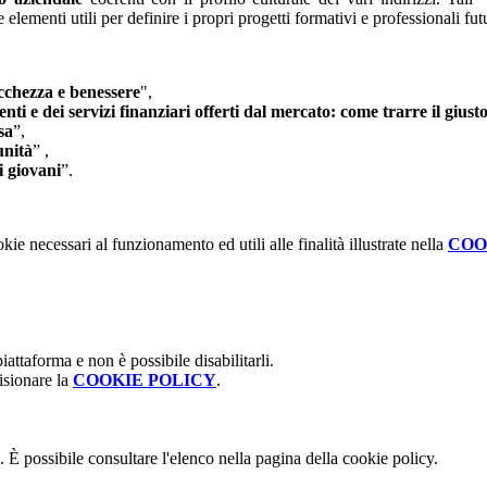
elementi utili per definire i propri progetti formativi e professionali futu
cchezza e benessere
",
nti e dei servizi finanziari offerti dal mercato: come trarre il giu
sa
”,
unità
” ,
i giovani
”.
kie necessari al funzionamento ed utili alle finalità illustrate nella
COO
attaforma e non è possibile disabilitarli.
isionare la
COOKIE POLICY
.
 È possibile consultare l'elenco nella pagina della cookie policy.