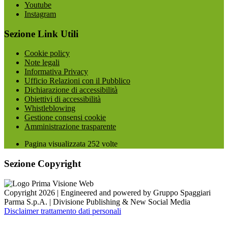
Youtube
Instagram
Sezione Link Utili
Cookie policy
Note legali
Informativa Privacy
Ufficio Relazioni con il Pubblico
Dichiarazione di accessibilità
Obiettivi di accessibilità
Whistleblowing
Gestione consensi cookie
Amministrazione trasparente
Pagina visualizzata
252
volte
Sezione Copyright
Copyright 2026 | Engineered and powered by Gruppo Spaggiari
Parma S.p.A. | Divisione Publishing & New Social Media
Disclaimer trattamento dati personali