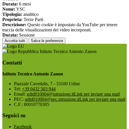
Durata:
6 mesi
Nome:
YSC
Tipologia:
analitico
Proprieta:
Terze Parti
Descrizione:
Questo cookie è impostato da YouTube per tenere
traccia delle visualizzazioni dei video incorporati.
Durata:
Sessione
Accetta tutti
Salva le preferenze
Istituto Tecnico Antonio Zanon
Contatti
Istituto Tecnico Antonio Zanon
Piazzale Cavedalis, 7 - 33100 Udine
Tel:
+39 0432 503 944
Email:
udtd010004@istruzione.it
Link per inviare una mail
PEC:
udtd010004@pec.istruzione.it
Link per inviare una mail
C.F.: 80010770305
Seguici su
Facebook