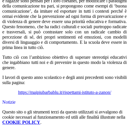
e ragazze sono pensati per i loro coetanei, per modificare i paradigmi
della comunicazione tra pari, si propongono come esempi di ‘buona
comunicazione’, da imitare ed esportare in tutti i contesti perché è
ormai evidente che la prevenzione ad ogni forma di prevaricazione e
di violenza di genere deve essere una priorità educativa e formativa.
Questo fenomeno, che ha radici culturali e sociali purtroppo radicate
e trasversali, si può contrastare solo con un radicale cambio di
percezione di sé, dei propri sentimenti ed emozioni, con modelli
diversi di linguaggio e di comportamento. E la scuola deve essere in
prima linea in tutto ciò.
Tutto ciò con l’ambizioso obiettivo di superare stereotipi educativi
che ingabbiano tutti noi e di prevenire in questo modo la violenza di
genere.
I lavori di questo anno scolastico e degli anni precedenti sono visibili
sulla pagina:
https://maipiubarbablu.it/rispettami-istituto-a-zanon/
Notizie
Questo sito o gli strumenti terzi da questo utilizzati si avvalgono di
cookie necessari al funzionamento ed utili alle finalità illustrate nella
COOKIE POLICY
.