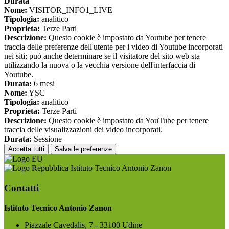
Durata
Nome:
VISITOR_INFO1_LIVE
Tipologia:
analitico
Proprieta:
Terze Parti
Descrizione:
Questo cookie è impostato da Youtube per tenere
traccia delle preferenze dell'utente per i video di Youtube incorporati
nei siti; può anche determinare se il visitatore del sito web sta
utilizzando la nuova o la vecchia versione dell'interfaccia di
Youtube.
Durata:
6 mesi
Nome:
YSC
Tipologia:
analitico
Proprieta:
Terze Parti
Descrizione:
Questo cookie è impostato da YouTube per tenere
traccia delle visualizzazioni dei video incorporati.
Durata:
Sessione
Accetta tutti
Salva le preferenze
Istituto Tecnico Antonio Zanon
Contatti
Istituto Tecnico Antonio Zanon
Piazzale Cavedalis, 7 - 33100 Udine