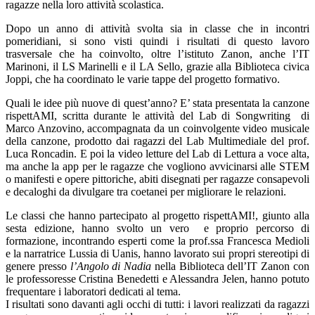
ragazze nella loro attività scolastica.
Dopo un anno di attività svolta sia in classe che in incontri
pomeridiani, si sono visti quindi i risultati di questo lavoro
trasversale che ha coinvolto, oltre l’istituto Zanon, anche l’IT
Marinoni, il LS Marinelli e il LA Sello, grazie alla Biblioteca civica
Joppi, che ha coordinato le varie tappe del progetto formativo.
Quali le idee più nuove di quest’anno? E’ stata presentata la canzone
rispettAMI, scritta durante le attività del Lab di Songwriting di
Marco Anzovino, accompagnata da un coinvolgente video musicale
della canzone, prodotto dai ragazzi del Lab Multimediale del prof.
Luca Roncadin. E poi la video letture del Lab di Lettura a voce alta,
ma anche la app per le ragazze che vogliono avvicinarsi alle STEM
o manifesti e opere pittoriche, abiti disegnati per ragazze consapevoli
e decaloghi da divulgare tra coetanei per migliorare le relazioni.
Le classi che hanno partecipato al progetto rispettAMI!, giunto alla
sesta edizione, hanno svolto un vero e proprio percorso di
formazione, incontrando esperti come la prof.ssa Francesca Medioli
e la narratrice Lussia di Uanis, hanno lavorato sui propri stereotipi di
genere presso
l’Angolo di Nadia
nella Biblioteca dell’IT Zanon con
le professoresse Cristina Benedetti e Alessandra Jelen, hanno potuto
frequentare i laboratori dedicati al tema.
I risultati sono davanti agli occhi di tutti: i lavori realizzati da ragazzi