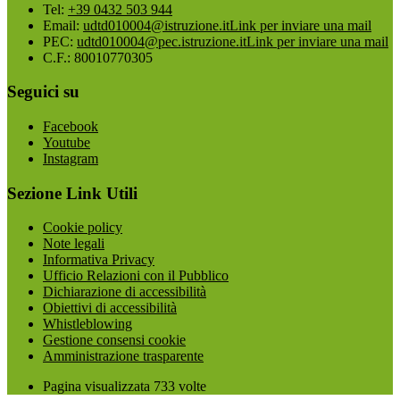
Tel:
+39 0432 503 944
Email:
udtd010004@istruzione.it
Link per inviare una mail
PEC:
udtd010004@pec.istruzione.it
Link per inviare una mail
C.F.: 80010770305
Seguici su
Facebook
Youtube
Instagram
Sezione Link Utili
Cookie policy
Note legali
Informativa Privacy
Ufficio Relazioni con il Pubblico
Dichiarazione di accessibilità
Obiettivi di accessibilità
Whistleblowing
Gestione consensi cookie
Amministrazione trasparente
Pagina visualizzata
733
volte