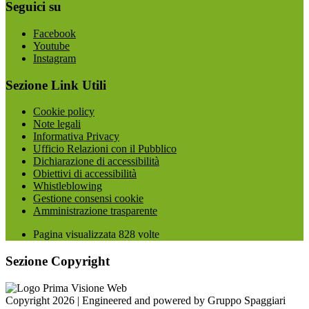
Seguici su
Facebook
Youtube
Instagram
Sezione Link Utili
Cookie policy
Note legali
Informativa Privacy
Ufficio Relazioni con il Pubblico
Dichiarazione di accessibilità
Obiettivi di accessibilità
Whistleblowing
Gestione consensi cookie
Amministrazione trasparente
Pagina visualizzata
828
volte
Sezione Copyright
Copyright 2026 | Engineered and powered by Gruppo Spaggiari