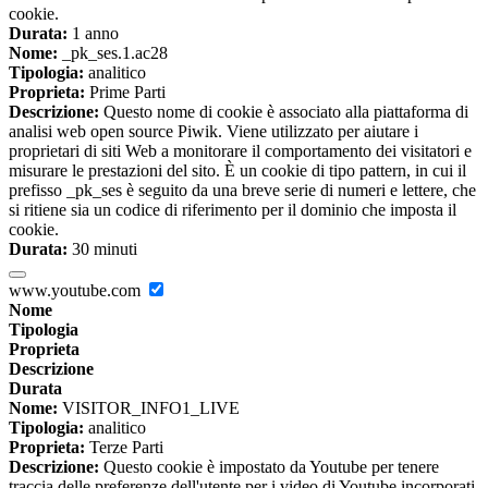
cookie.
Durata:
1 anno
Nome:
_pk_ses.1.ac28
Tipologia:
analitico
Proprieta:
Prime Parti
Descrizione:
Questo nome di cookie è associato alla piattaforma di
analisi web open source Piwik. Viene utilizzato per aiutare i
proprietari di siti Web a monitorare il comportamento dei visitatori e
misurare le prestazioni del sito. È un cookie di tipo pattern, in cui il
prefisso _pk_ses è seguito da una breve serie di numeri e lettere, che
si ritiene sia un codice di riferimento per il dominio che imposta il
cookie.
Durata:
30 minuti
www.youtube.com
Nome
Tipologia
Proprieta
Descrizione
Durata
Nome:
VISITOR_INFO1_LIVE
Tipologia:
analitico
Proprieta:
Terze Parti
Descrizione:
Questo cookie è impostato da Youtube per tenere
traccia delle preferenze dell'utente per i video di Youtube incorporati