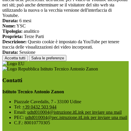
nei siti; può anche determinare se il visitatore del sito web sta
utilizzando la nuova o la vecchia versione dell'interfaccia di
Youtube.
Durata:
6 mesi
Nome:
YSC
Tipologia:
analitico
Proprieta:
Terze Parti
Descrizione:
Questo cookie è impostato da YouTube per tenere
traccia delle visualizzazioni dei video incorporati.
Durata:
Sessione
Accetta tutti
Salva le preferenze
Istituto Tecnico Antonio Zanon
Contatti
Istituto Tecnico Antonio Zanon
Piazzale Cavedalis, 7 - 33100 Udine
Tel:
+39 0432 503 944
Email:
udtd010004@istruzione.it
Link per inviare una mail
PEC:
udtd010004@pec.istruzione.it
Link per inviare una mail
C.F.: 80010770305