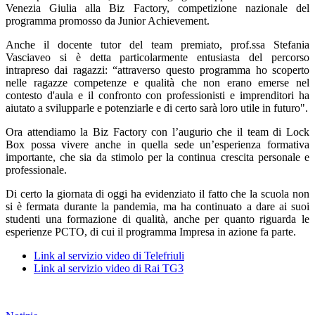
Venezia Giulia alla Biz Factory, competizione nazionale del
programma promosso da Junior Achievement.
Anche il docente tutor del team premiato, prof.ssa Stefania
Vasciaveo si è detta particolarmente entusiasta del percorso
intrapreso dai ragazzi: “attraverso questo programma ho scoperto
nelle ragazze competenze e qualità che non erano emerse nel
contesto d'aula e il confronto con professionisti e imprenditori ha
aiutato a svilupparle e potenziarle e di certo sarà loro utile in futuro".
Ora attendiamo la Biz Factory con l’augurio che il team di Lock
Box possa vivere anche in quella sede un’esperienza formativa
importante, che sia da stimolo per la continua crescita personale e
professionale.
Di certo la giornata di oggi ha evidenziato il fatto che la scuola non
si è fermata durante la pandemia, ma ha continuato a dare ai suoi
studenti una formazione di qualità, anche per quanto riguarda le
esperienze PCTO, di cui il programma Impresa in azione fa parte.
Link al servizio video di Telefriuli
Link al servizio video di Rai TG3