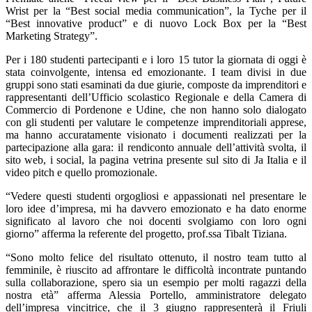
Wrist per la “Best social media communication”, la Tyche per il
“Best innovative product” e di nuovo Lock Box per la “Best
Marketing Strategy”.
Per i 180 studenti partecipanti e i loro 15 tutor la giornata di oggi è
stata coinvolgente, intensa ed emozionante. I team divisi in due
gruppi sono stati esaminati da due giurie, composte da imprenditori e
rappresentanti dell’Ufficio scolastico Regionale e della Camera di
Commercio di Pordenone e Udine, che non hanno solo dialogato
con gli studenti per valutare le competenze imprenditoriali apprese,
ma hanno accuratamente visionato i documenti realizzati per la
partecipazione alla gara: il rendiconto annuale dell’attività svolta, il
sito web, i social, la pagina vetrina presente sul sito di Ja Italia e il
video pitch e quello promozionale.
“Vedere questi studenti orgogliosi e appassionati nel presentare le
loro idee d’impresa, mi ha davvero emozionato e ha dato enorme
significato al lavoro che noi docenti svolgiamo con loro ogni
giorno” afferma la referente del progetto, prof.ssa Tibalt Tiziana.
“Sono molto felice del risultato ottenuto, il nostro team tutto al
femminile, è riuscito ad affrontare le difficoltà incontrate puntando
sulla collaborazione, spero sia un esempio per molti ragazzi della
nostra età” afferma Alessia Portello, amministratore delegato
dell’impresa vincitrice, che il 3 giugno rappresenterà il Friuli