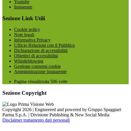
Youtube
Instagram
Sezione Link Utili
Cookie policy
Note legali
Informativa Privacy
Ufficio Relazioni con il Pubblico
Dichiarazione di accessibilità
Obiettivi di accessibilità
Whistleblowing
Gestione consensi cookie
Amministrazione trasparente
Pagina visualizzata
506
volte
Sezione Copyright
Copyright 2026 | Engineered and powered by Gruppo Spaggiari
Parma S.p.A. | Divisione Publishing & New Social Media
Disclaimer trattamento dati personali