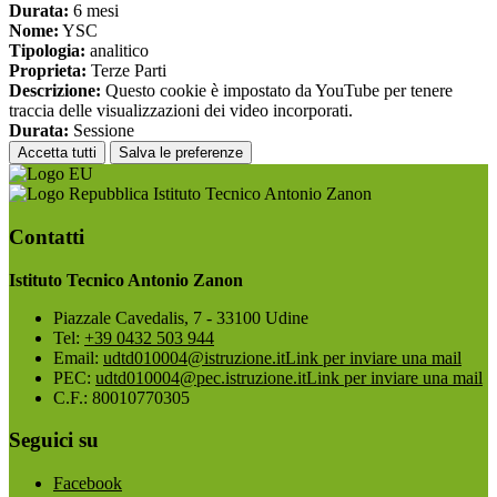
Durata:
6 mesi
Nome:
YSC
Tipologia:
analitico
Proprieta:
Terze Parti
Descrizione:
Questo cookie è impostato da YouTube per tenere
traccia delle visualizzazioni dei video incorporati.
Durata:
Sessione
Accetta tutti
Salva le preferenze
Istituto Tecnico Antonio Zanon
Contatti
Istituto Tecnico Antonio Zanon
Piazzale Cavedalis, 7 - 33100 Udine
Tel:
+39 0432 503 944
Email:
udtd010004@istruzione.it
Link per inviare una mail
PEC:
udtd010004@pec.istruzione.it
Link per inviare una mail
C.F.: 80010770305
Seguici su
Facebook