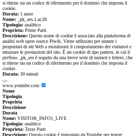
si ritiene sia un codice di riferimento per il dominio che imposta il
cookie.
Durata:
1 anno
Nome:
_pk_ses.1.ac28
Tipologia:
analitico
Proprieta:
Prime Parti
Descrizione:
Questo nome di cookie è associato alla piattaforma di
analisi web open source Piwik. Viene utilizzato per aiutare i
proprietari di siti Web a monitorare il comportamento dei visitatori e
misurare le prestazioni del sito. È un cookie di tipo pattern, in cui il
prefisso _pk_ses è seguito da una breve serie di numeri e lettere, che
si ritiene sia un codice di riferimento per il dominio che imposta il
cookie.
Durata:
30 minuti
www.youtube.com
Nome
Tipologia
Proprieta
Descrizione
Durata
Nome:
VISITOR_INFO1_LIVE
Tipologia:
analitico
Proprieta:
Terze Parti
Descrizione:
Questo cookie è impostato da Youtube per tenere