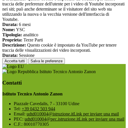
traccia delle preferenze dell'utente per i video di Youtube incorporati
nei siti; può anche determinare se il visitatore del sito web sta
utilizzando la nuova o la vecchia versione dell'interfaccia di
Youtube.
Durata:
6 mesi
Nome:
YSC
Tipologia:
analitico
Proprieta:
Terze Parti
Descrizione:
Questo cookie è impostato da YouTube per tenere
traccia delle visualizzazioni dei video incorporati.
Durata:
Sessione
Accetta tutti
Salva le preferenze
Istituto Tecnico Antonio Zanon
Contatti
Istituto Tecnico Antonio Zanon
Piazzale Cavedalis, 7 - 33100 Udine
Tel:
+39 0432 503 944
Email:
udtd010004@istruzione.it
Link per inviare una mail
PEC:
udtd010004@pec.istruzione.it
Link per inviare una mail
C.F.: 80010770305