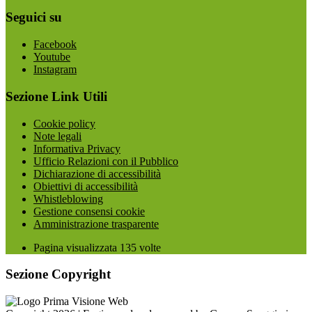
Seguici su
Facebook
Youtube
Instagram
Sezione Link Utili
Cookie policy
Note legali
Informativa Privacy
Ufficio Relazioni con il Pubblico
Dichiarazione di accessibilità
Obiettivi di accessibilità
Whistleblowing
Gestione consensi cookie
Amministrazione trasparente
Pagina visualizzata
135
volte
Sezione Copyright