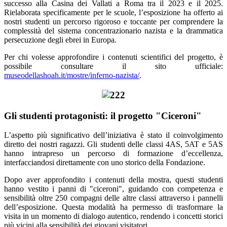
successo alla Casina dei Vallati a Roma tra il 2023 e il 2025.
Rielaborata specificamente per le scuole, l’esposizione ha offerto ai
nostri studenti un percorso rigoroso e toccante per comprendere la
complessità del sistema concentrazionario nazista e la drammatica
persecuzione degli ebrei in Europa.
Per chi volesse approfondire i contenuti scientifici del progetto, è
possibile consultare il sito ufficiale:
museodellashoah.it/mostre/inferno-nazista/
.
Gli studenti protagonisti: il progetto "Ciceroni"
L’aspetto più significativo dell’iniziativa è stato il coinvolgimento
diretto dei nostri ragazzi. Gli studenti delle classi 4AS, 5AT e 5AS
hanno intrapreso un percorso di formazione d’eccellenza,
interfacciandosi direttamente con uno storico della Fondazione.
Dopo aver approfondito i contenuti della mostra, questi studenti
hanno vestito i panni di "ciceroni", guidando con competenza e
sensibilità oltre 250 compagni delle altre classi attraverso i pannelli
dell’esposizione. Questa modalità ha permesso di trasformare la
visita in un momento di dialogo autentico, rendendo i concetti storici
più vicini alla sensibilità dei giovani visitatori.