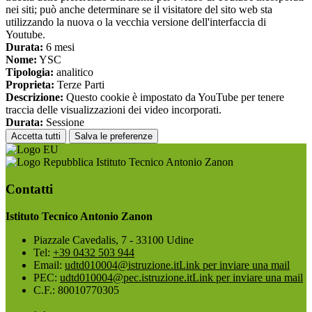
nei siti; può anche determinare se il visitatore del sito web sta
utilizzando la nuova o la vecchia versione dell'interfaccia di
Youtube.
Durata:
6 mesi
Nome:
YSC
Tipologia:
analitico
Proprieta:
Terze Parti
Descrizione:
Questo cookie è impostato da YouTube per tenere
traccia delle visualizzazioni dei video incorporati.
Durata:
Sessione
Accetta tutti
Salva le preferenze
Istituto Tecnico Antonio Zanon
Contatti
Istituto Tecnico Antonio Zanon
Piazzale Cavedalis, 7 - 33100 Udine
Tel:
+39 0432 503 944
Email:
udtd010004@istruzione.it
Link per inviare una mail
PEC:
udtd010004@pec.istruzione.it
Link per inviare una mail
C.F.: 80010770305