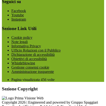
Seguici su
Facebook
Youtube
Instagram
Sezione Link Utili
Cookie policy
Note legali
Informativa Privacy
Ufficio Relazioni con il Pubblico
Dichiarazione di accessibilità
Obiettivi di accessibilità
Whistleblowing
Gestione consensi cookie
Amministrazione trasparente
Pagina visualizzata
456
volte
Sezione Copyright
Copyright 2026 | Engineered and powered by Gruppo Spaggiari