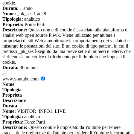
cookie.
Durata:
1 anno
Nome:
_pk_ses.1.ac28
Tipologia:
analitico
Proprieta:
Prime Parti
Descrizione:
Questo nome di cookie è associato alla piattaforma di
analisi web open source Piwik. Viene utilizzato per aiutare i
proprietari di siti Web a monitorare il comportamento dei visitatori e
misurare le prestazioni del sito. È un cookie di tipo pattern, in cui il
prefisso _pk_ses è seguito da una breve serie di numeri e lettere, che
si ritiene sia un codice di riferimento per il dominio che imposta il
cookie.
Durata:
30 minuti
www.youtube.com
Nome
Tipologia
Proprieta
Descrizione
Durata
Nome:
VISITOR_INFO1_LIVE
Tipologia:
analitico
Proprieta:
Terze Parti
Descrizione:
Questo cookie è impostato da Youtube per tenere
traccia delle preferenze dell'utente per i video di Youtube incorporati