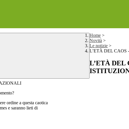
Home
>
Novità
>
Le notizie
>
L’ETÀ DEL CAOS 
L’ETÀ DEL 
ISTITUZIO
NAZIONALI
momento?
ere ordine a questa caotica
mes e saranno lieti di