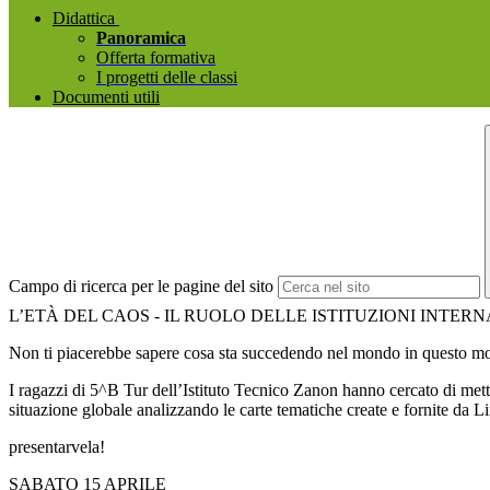
Didattica
Panoramica
Offerta formativa
I progetti delle classi
Documenti utili
Campo di ricerca per le pagine del sito
L’ETÀ DEL CAOS - IL RUOLO DELLE ISTITUZIONI INTER
Non ti piacerebbe sapere cosa sta succedendo nel mondo in questo 
I ragazzi di 5^B Tur dell’Istituto Tecnico Zanon hanno cercato di mett
situazione globale analizzando le carte tematiche create e fornite da Li
presentarvela!
SABATO 15 APRILE