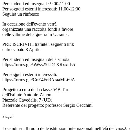
Per studenti ed insegnati : 9.00-11.00
Per soggetti esterni interessati: 11.00-12:30
Seguirà un rinfresco
In occasione dell'evento verrà
organizzata una raccolta fondi a favore
delle vittime della guerra in Ucraina.
PRE-ISCRIVITI tramite i seguenti link
entro sabato 8 Aprile:
Per studenti ed insegnati della scuola:
https://forms.gle/aWss25LD1XRxxtds5
Per soggetti esterni interessati:
https://forms.gle/CoE4Frt3AraaML69A
Progetto a cura della classe 5^B Tur
dell'Istituto Antonio Zanon
Piazzale Cavedalis, 7 (UD)
Referente del progetto: professor Sergio Cecchini
Allegati
Locandina - Il ruolo delle istituzioni internazionali nell’età del caos2.