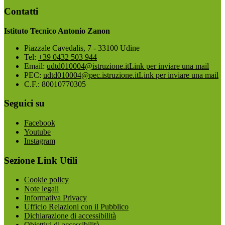
Contatti
Istituto Tecnico Antonio Zanon
Piazzale Cavedalis, 7 - 33100 Udine
Tel:
+39 0432 503 944
Email:
udtd010004@istruzione.it
Link per inviare una mail
PEC:
udtd010004@pec.istruzione.it
Link per inviare una mail
C.F.: 80010770305
Seguici su
Facebook
Youtube
Instagram
Sezione Link Utili
Cookie policy
Note legali
Informativa Privacy
Ufficio Relazioni con il Pubblico
Dichiarazione di accessibilità
Obiettivi di accessibilità