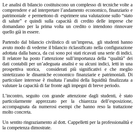
Le analisi di bilancio costituiscono un complesso di tecniche volte a
comprendere e ad interpretare l’andamento economico, finanziario e
patrimoniale
e permettono di
esprimere una valutazione sullo “stato
di salute” e quindi sulla capacità di credito delle imprese che
domandano per la prima volta un credito o intendono rinnovare
quello già in essere.
Partendo dal bilancio civilistico di un’impresa,
gli studenti hanno
avuto modo di vederne il bilancio riclassificato nella configurazione
adottata dalla banca, da cui sono poi stati ricavati una serie di indici.
Il relatore ha posto l’attenzione sull’importanza della “qualità” dei
dati contabili per un’adeguata analisi e su alcuni indici, letti in una
prospettiva storica,
considerati più significativi e che meglio
sintetizzano le dinamiche economico finanziarie e patrimoniali. Di
particolare interesse è risultata l’analisi della liquidità finalizzata a
valutare la capacità di far fronte agli impegni di breve periodo.
L’incontro, seguito con grande attenzione dagli studenti, è stato
particolarmente apprezzato per la chiarezza dell’esposizione,
accompagnata da numerosi esempi che hanno reso la trattazione
molto concreta.
Un sentito ringraziamento al dott. Cappelletti per la professionalità e
la competenza dimostrate.