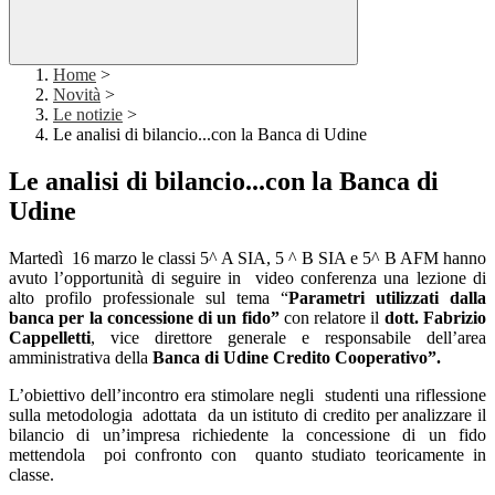
Home
>
Novità
>
Le notizie
>
Le analisi di bilancio...con la Banca di Udine
Le analisi di bilancio...con la Banca di
Udine
Martedì
16 marzo le classi 5^ A SIA, 5 ^ B SIA e 5^ B AFM hanno
avuto l’opportunità di seguire in
video conferenza una lezione di
alto profilo professionale sul tema “
Parametri utilizzati dalla
banca per la concessione di un fido”
con relatore il
dott. Fabrizio
Cappelletti
, vice direttore generale e responsabile dell’area
amministrativa della
Banca di Udine Credito Cooperativo
”.
L’obiettivo dell’incontro era stimolare negli
studenti una riflessione
sulla metodologia
adottata
da un istituto di credito per analizzare il
bilancio di un’impresa richiedente la concessione di un fido
mettendola
poi confronto con
quanto studiato teoricamente in
classe.