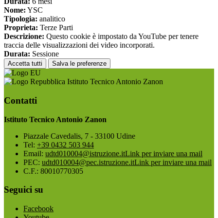
Durata:
6 mesi
Nome:
YSC
Tipologia:
analitico
Proprieta:
Terze Parti
Descrizione:
Questo cookie è impostato da YouTube per tenere
traccia delle visualizzazioni dei video incorporati.
Durata:
Sessione
Accetta tutti
Salva le preferenze
Istituto Tecnico Antonio Zanon
Contatti
Istituto Tecnico Antonio Zanon
Piazzale Cavedalis, 7 - 33100 Udine
Tel:
+39 0432 503 944
Email:
udtd010004@istruzione.it
Link per inviare una mail
PEC:
udtd010004@pec.istruzione.it
Link per inviare una mail
C.F.: 80010770305
Seguici su
Facebook
Youtube