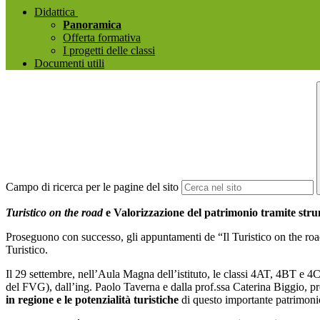
Didattica
Panoramica
Offerta formativa
I progetti delle classi
Documenti utili
Campo di ricerca per le pagine del sito
Turistico on the road
e Valorizzazione del patrimonio tramite str
Proseguono con successo, gli appuntamenti de “Il Turistico on the road”,
Turistico.
Il 29 settembre, nell’Aula Magna dell’istituto, le classi 4AT, 4BT e 4
del FVG), dall’ing. Paolo Taverna e dalla prof.ssa Caterina Biggio, p
in regione e le potenzialità turistiche
di questo importante patrimoni