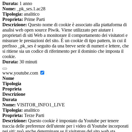
Durata:
1 anno
Nome:
_pk_ses.1.ac28
Tipologia:
analitico
Proprieta:
Prime Parti
Descrizione:
Questo nome di cookie è associato alla piattaforma di
analisi web open source Piwik. Viene utilizzato per aiutare i
proprietari di siti Web a monitorare il comportamento dei visitatori e
misurare le prestazioni del sito. È un cookie di tipo pattern, in cui il
prefisso _pk_ses è seguito da una breve serie di numeri e lettere, che
si ritiene sia un codice di riferimento per il dominio che imposta il
cookie.
Durata:
30 minuti
www.youtube.com
Nome
Tipologia
Proprieta
Descrizione
Durata
Nome:
VISITOR_INFO1_LIVE
Tipologia:
analitico
Proprieta:
Terze Parti
Descrizione:
Questo cookie è impostato da Youtube per tenere
traccia delle preferenze dell'utente per i video di Youtube incorporati
nei siti; può anche determinare se il visitatore del sito web sta