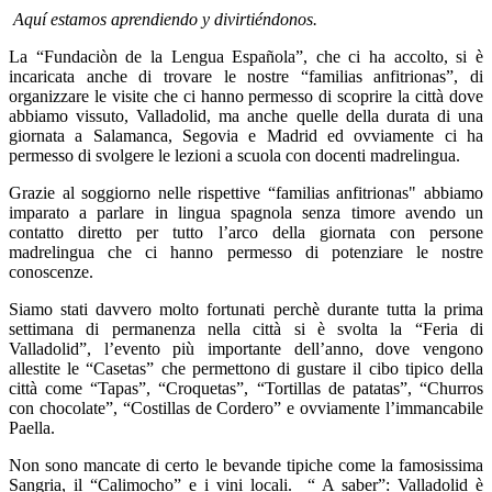
Aquí estamos aprendiendo y divirtiéndonos.
La
“Fundaciòn de la Lengua Española”
, che ci ha accolto, si è
incaricata anche di trovare le nostre “familias anfitrionas”, di
organizzare le visite che ci hanno permesso di scoprire la città dove
abbiamo vissuto, Valladolid, ma anche quelle della durata di una
giornata a Salamanca, Segovia e Madrid ed ovviamente ci ha
permesso di svolgere le lezioni a scuola con docenti madrelingua.
Grazie al soggiorno nelle rispettive “familias anfitrionas" abbiamo
imparato a parlare in lingua spagnola senza timore avendo un
contatto diretto per tutto l’arco della giornata con persone
madrelingua che ci hanno permesso di potenziare le nostre
conoscenze.
Siamo stati davvero molto fortunati perchè durante tutta la prima
settimana di permanenza nella città si è svolta la
“Feria di
Valladolid”
, l’evento più importante dell’anno, dove vengono
allestite le “Casetas” che permettono di gustare il cibo tipico della
città come “Tapas”, “Croquetas”, “Tortillas de patatas”, “Churros
con chocolate”, “Costillas de Cordero” e ovviamente l’immancabile
Paella.
Non sono mancate di certo le bevande tipiche come la famosissima
Sangria, il “Calimocho” e i vini locali. “ A saber”: Valladolid è