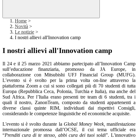
Home
>
Novità
>
Le notizie
>
I nostri allievi all'Innovation camp
I nostri allievi all'Innovation camp
Il 24 e il 25 marzo 2021 abbiamo partecipato all’Innovation Camp
sull’educazione finanziaria, promosso da JA Europe, in
collaborazione con Mitsubishi UFJ Financial Group (MUFG).
L’evento si è svolto per la prima volta on-line attraverso la
piattaforma Zoom a cui si sono collegati più di 70 studenti di tutta
Europa (Repubblica Ceca, Polonia, Turchia e Italia), ma anche del
Sud Africa. Per l’Italia erano presenti tre team di 6 studenti, tra i
quali il nostro, ZanonTeam, composto da studenti appartenenti a
diverse classi quinte RIM, individuati dai rispettivi Consigli,
considerando le competenze linguistiche ed economiche acquisite.
L'evento si è svolto durante la
Global Money Week,
manifestazione
internazionale promossa dall’OCSE, il cui tema ufficiale era
“
Prenditi cura di te stesso, abbi cura dei tuoi soldi
”
. L'innovativo