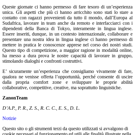
Queste giornate ci hanno permesso di fare tesoro di un’esperienza
unica. Gli aspetti che più ci hanno arricchito sono stati lo stare a
contatto con ragazzi provenienti da tutto il mondo, dall’Europa al
Sudafrica, lavorare in team anche da remoto e interfacciarci con i
dipendenti della Banca di Tokyo, interamente in lingua inglese.
Essere inseriti, dunque, in un contesto internazionale, collaborare e
presentare una nostra idea in lingua inglese ci hanno permesso di
mettere in pratica le conoscenze apprese nel corso dei nostri studi.
Questo tipo di competizione, a maggior ragione in modalità online,
ha messo a dura prova le nostre capacità di lavorare in gruppo,
stimolando dialoghi e confronti costruttivi.
E’ sicuramente un’esperienza che consigliamo vivamente di fare,
qualora ne venisse offerta l’opportunità, perché consente di uscire
dalla propria comfort zone e sviluppare le proprie abilità
collaborative, competitive, creative, ma soprattutto linguistiche.
ZanonTeam
D’A.P., P. R., Z. S., R. C. C., E. S., D. L.
Notizie
Questo sito o gli strumenti terzi da questo utilizzati si avvalgono di
cookie necessari al funzionamento ed utili alle finalità illustrate nella