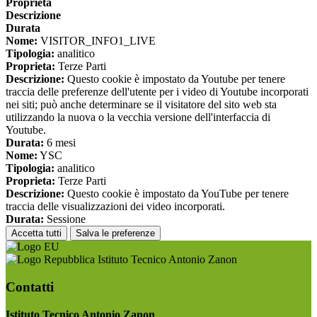
Proprieta
Descrizione
Durata
Nome:
VISITOR_INFO1_LIVE
Tipologia:
analitico
Proprieta:
Terze Parti
Descrizione:
Questo cookie è impostato da Youtube per tenere
traccia delle preferenze dell'utente per i video di Youtube incorporati
nei siti; può anche determinare se il visitatore del sito web sta
utilizzando la nuova o la vecchia versione dell'interfaccia di
Youtube.
Durata:
6 mesi
Nome:
YSC
Tipologia:
analitico
Proprieta:
Terze Parti
Descrizione:
Questo cookie è impostato da YouTube per tenere
traccia delle visualizzazioni dei video incorporati.
Durata:
Sessione
Accetta tutti
Salva le preferenze
Istituto Tecnico Antonio Zanon
Contatti
Istituto Tecnico Antonio Zanon