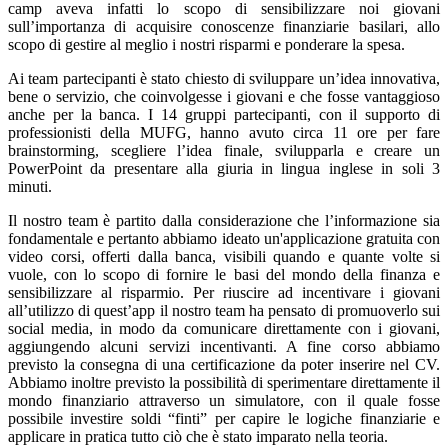
camp aveva infatti lo scopo di sensibilizzare noi giovani
sull’importanza di acquisire conoscenze finanziarie basilari, allo
scopo di gestire al meglio i nostri risparmi e ponderare la spesa.
Ai team partecipanti è stato chiesto di sviluppare un’idea innovativa,
bene o servizio, che coinvolgesse i giovani e che fosse vantaggioso
anche per la banca. I 14 gruppi partecipanti, con il supporto di
professionisti della MUFG, hanno avuto circa 11 ore per fare
brainstorming, scegliere l’idea finale, svilupparla e creare un
PowerPoint da presentare alla giuria in lingua inglese in soli 3
minuti.
Il nostro team è partito dalla considerazione che l’informazione sia
fondamentale e pertanto abbiamo ideato un'applicazione gratuita con
video corsi, offerti dalla banca, visibili quando e quante volte si
vuole, con lo scopo di fornire le basi del mondo della finanza e
sensibilizzare al risparmio. Per riuscire ad incentivare i giovani
all’utilizzo di quest’app il nostro team ha pensato di promuoverlo sui
social media, in modo da comunicare direttamente con i giovani,
aggiungendo alcuni servizi incentivanti. A fine corso abbiamo
previsto la consegna di una certificazione da poter inserire nel CV.
Abbiamo inoltre previsto la possibilità di sperimentare direttamente il
mondo finanziario attraverso un simulatore, con il quale fosse
possibile investire soldi “finti” per capire le logiche finanziarie e
applicare in pratica tutto ciò che è stato imparato nella teoria.