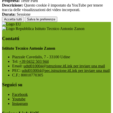
Proprieta:
Terze Parti
Descrizione:
Questo cookie è impostato da YouTube per tenere
traccia delle visualizzazioni dei video incorporati.
Durata:
Sessione
Accetta tutti
Salva le preferenze
Istituto Tecnico Antonio Zanon
Contatti
Istituto Tecnico Antonio Zanon
Piazzale Cavedalis, 7 - 33100 Udine
Tel:
+39 0432 503 944
Email:
udtd010004@istruzione.it
Link per inviare una mail
PEC:
udtd010004@pec.istruzione.it
Link per inviare una mail
C.F.: 80010770305
Seguici su
Facebook
Youtube
Instagram