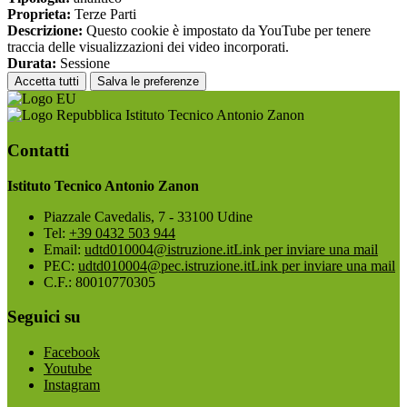
Proprieta:
Terze Parti
Descrizione:
Questo cookie è impostato da YouTube per tenere
traccia delle visualizzazioni dei video incorporati.
Durata:
Sessione
Accetta tutti
Salva le preferenze
Istituto Tecnico Antonio Zanon
Contatti
Istituto Tecnico Antonio Zanon
Piazzale Cavedalis, 7 - 33100 Udine
Tel:
+39 0432 503 944
Email:
udtd010004@istruzione.it
Link per inviare una mail
PEC:
udtd010004@pec.istruzione.it
Link per inviare una mail
C.F.: 80010770305
Seguici su
Facebook
Youtube
Instagram