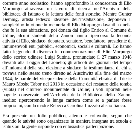
corrente anno scolastico, hanno approfondito la conoscenza di Elio
Morpurgo attraverso un lavoro di ricerca nell’Archivio della
biblioteca di Istituto e la lettura delle fonti storiche. Mentre Gunter
Demnig, artista tedesco ideatore dell’installazione, deponeva il
sampietrino in ottone in memoria di Elio Morpurgo davanti a quella
che fu la sua abitazione, poi donata dal figlio Enrico al Comune di
Udine, alcuni studenti dello Zanon hanno ripercorso la feconda
attività di Elio, sindaco, deputato, senatore, benefattore, presidente di
innumerevoli enti pubblici, economici, sociali e culturali. Lo hanno
fatto leggendo il discorso in commemorazione di Elio Morpurgo
dello storico udinese Luigi Suttina, pronunciato il 27 marzo 1948
davanti alla Loggia del Lionello; gli articoli dei giornali del tempo
all’indomani della sua elezione a sindaco; la testimonianza di chi si
trovava nello stesso treno diretto ad Auschwitz alla fine del marzo
1944; le parole del vicepresidente della Comunità ebraica di Trieste
Mauro Moshe Tabor nel 2013 in occasione del restauro della tomba
(vuota) nel cimitero monumentale di Udine; i voti riportati nelle
pagelle conservate nell’Archivio della Biblioteca dello Zanon,
inedite; ripercorrendo la lunga carriera come se a parlare fosse
proprio lui, con la madre Rebecca Carolina Luzzato al suo fianco.
Era presente un folto pubblico, attento e coinvolto, segno che
quando le attività sono organizzate in maniera integrata tra scuola e
istituzioni la gente risponde con entusiastica partecipazione.