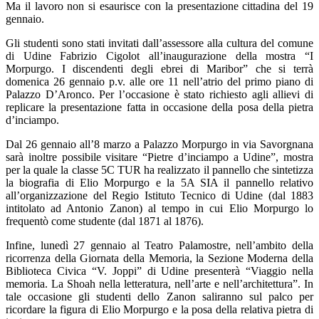
Ma il lavoro non si esaurisce con la presentazione cittadina del 19
gennaio.
Gli studenti sono stati invitati dall’assessore alla cultura del comune
di Udine Fabrizio Cigolot all’inaugurazione della mostra “I
Morpurgo. I discendenti degli ebrei di Maribor” che si terrà
domenica 26 gennaio p.v. alle ore 11 nell’atrio del primo piano di
Palazzo D’Aronco. Per l’occasione è stato richiesto agli allievi di
replicare la presentazione fatta in occasione della posa della pietra
d’inciampo.
Dal 26 gennaio all’8 marzo a Palazzo Morpurgo in via Savorgnana
sarà inoltre possibile visitare “Pietre d’inciampo a Udine”, mostra
per la quale la classe 5C TUR ha realizzato il pannello che sintetizza
la biografia di Elio Morpurgo e la 5A SIA il pannello relativo
all’organizzazione del Regio Istituto Tecnico di Udine (dal 1883
intitolato ad Antonio Zanon) al tempo in cui Elio Morpurgo lo
frequentò come studente (dal 1871 al 1876).
Infine, lunedì 27 gennaio al Teatro Palamostre, nell’ambito della
ricorrenza della Giornata della Memoria, la Sezione Moderna della
Biblioteca Civica “V. Joppi” di Udine presenterà “Viaggio nella
memoria. La Shoah nella letteratura, nell’arte e nell’architettura”. In
tale occasione gli studenti dello Zanon saliranno sul palco per
ricordare la figura di Elio Morpurgo e la posa della relativa pietra di