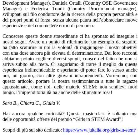
Development Manager), Daniela Ortalli (Country QSE Governance
Manager) e Federica Tondi (Country Procurement manager),
sviluppati sul filo conduttore della ricerca della propria personalità e
dei propri punti di forza, senza alcuna paura nell’abbracciare nuove
esperienze e nel commettere errori di percorso.
Conoscere queste donne straordinarie ci ha spronato ad inseguire i
nostri sogni. Avere un punto di riferimento, un esempio da seguire,
ha fatto scaturire in noi la volontà di raggiungere i nostri obiettivi
con una dose ancora più elevata di determinazione. Dai loro racconti
abbiamo potuto cogliere diversi spunti, consce del fatto che non si
arriva subito alla meta. Ci auguriamo di trarre il meglio da questa
esperienza indimenticabile e speriamo di poter fare lo stesso anche
noi, un giorno, con altre giovani intraprendenti. Vorremmo, con
questo articolo, portare la nostra testimonianza a tutte le ragazze
appassionate, come noi, delle materie STEM: non sentitevi fuori
luogo, l’imprenditorialità ha anche delle sfumature rosa!
Sara B., Chiara C., Giulia V.
Hai ancora qualche curiosità? Questa masterclass è soltanto una
delle opportunità offerte del premio “Girls in STEM Award”!
Scopri di più sul sito dedicato:
https://www.jaitalia.org/girls-in-stem/