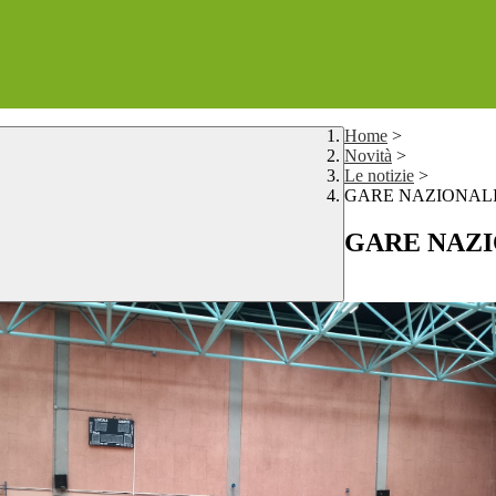
Home
>
Novità
>
Le notizie
>
GARE NAZIONAL
GARE NAZI