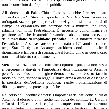
che non è visibile, che si muove coperto dal segreto di Stato e che
non è conosciuto dall’opinione pubblica.
Alla domanda di Fabio Chiusi “cosa si potrebbe fare per aiutare
Julian Assange?”, Stefania risponde che
Reporters Sans Frontières
,
un’organizzazione per la protezione dei giornalisti e la libertà di
stampa, ha organizzato una petizione per la ministra Priti Patel,
affinché non firmi l’estradizione. È necessario quindi firmare la
petizione, affinché le autorità britanniche abbiano una percezione
della
pressione dell’opinione pubblica
. Se la ministra firmasse
l’estradizione, Assange sarebbe condannato a 175 anni di carcere
negli Stati Uniti; con Assange, sarebbero condannati anche il
giornalismo e la libertà di stampa, che il Regno Unito in questo caso
non ha mai tutelato concretamente.
Stefania Maurizi sostiene inoltre che l’opinione pubblica non riesca
a percepire la gravità e l’importanza della situazione di Assange
perché, trovandosi in un regime democratico, tutto è stato fatto in
modo “pulito”, usando la legge. L’unica arma a difesa di Assange è
la pressione dell’opinione pubblica, tramite l’organizzazione di
dibattiti, convegni e proteste pacifiche.
Nel corso dell’incontro è emersa l’importanza dei casi come quelli di
Assange al giorno d’oggi, anche nell’ottica del conflitto tra Ucraina
e Russia. L’Occidente si scaglia da sempre contro la democratura
russa di Putin, condannando la censura e le limitazioni di libertà