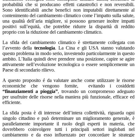
probabilità che si producano effetti catastrofici e non reversibili.
Sono identificabili anche benefici non imputabili direttamente al
contenimento del cambiamento climatico come l’impatto sulla salute,
una qualità dell’aria migliore, si possono generare inoltre impatti
positivi sull’equità, che potrebbe ridurre la disparità di reddito
proprio con la riduzione del cambiamento climatico.
La sfida del cambiamento climatico è strettamente collegata con
l’avvento della
tecnologia
. La Cina e gli USA stanno valutando
questo problema in modo serio, investendo particolarmente in questo
ambito. L’Italia quindi deve prendere una posizione, capire se agire
attivamente nell’evoluzione tecnologica o essere semplicemente un
Paese di secondario rilievo.
A questo proposito é da valutare anche come utilizzare le risorse
economiche che vengono fornite, evitando i cosiddetti
“finanziamenti a pioggia”
, trovando un compromesso adeguato
per usufruire delle risorse nella maniera più funzionale, efficace ed
efficiente.
La sfida posta è di interesse dell’intera collettività, riguarda ogni
singolo cittadino e può determinare un miglioramento generale, è
parallelamente importante il ruolo degli esperti in materia, che
dovrebbero coinvolgere tutti i principali settori inglobati nel
cambiamento e da esso influenzato per concordare le strategie