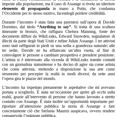
imposte alla popolazione, ma il caso di Assange si rivela un ulteriore
elemento di propaganda
in mano a Putin, che condanna
l’Occidente per lo stesso motivo, facendogli perdere credibilità.
Durante l’incontro è stata fatta una parentesi sull’opera di Davide
Dormino, dal titolo
“Anything to say”
. Si tratta di una scultura
itinerante in bronzo, che raffigura Chelsea Manning, fonte dei
documenti diffusi da WikiLeaks, Edward Snowden, segnalatore di
illeciti da parte degli Stati Uniti e infine Julian Assange. I tre attivisti
sono stati raffigurati in piedi su una sedia a grandezza naturale; alle
tre sedie, Davide ne ha affiancata un’altra vuota, al fine di
coinvolgere le persone a cambiare prospettiva e prendere posizione.
L’artista si è interessato alla vicenda di WikiLeaks tramite contatti
con un giornalista statunitense e ha deciso di agire sia come artista
che come attivista, mettendo a disposizione la sua arte come
strumento per percepire la realtà in modi diversi; da sette anni
l’opera gira le piazze del mondo.
L’incontro ha rispettato pienamente le aspettative che mi avevano
portata a sceglierlo. È stata un’occasione per aprire gli occhi sulla
realtà, grazie all’intervento di persone che hanno lavorato a stretto
contatto con Assange. È stata inoltre un’opportunità importante per
riportare all’attenzione pubblica la storia di Assange e fare
concretamente ciò che Stefania Maurizi auspicava, ovvero rendere
consapevole l’opinione pubblica.