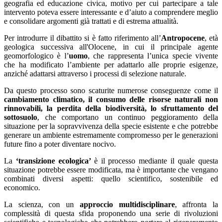
geografia ed educazione civica, motivo per cui partecipare a tale
intervento poteva essere interessante e d’aiuto a comprendere meglio
e consolidare argomenti già trattati e di estrema attualità.
Per introdurre il dibattito si è fatto riferimento all’
Antropocene
, età
geologica successiva all'Olocene, in cui il principale agente
geomorfologico è l’
uomo
, che rappresenta l’unica specie vivente
che ha modificato l’ambiente per adattarlo alle proprie esigenze,
anziché adattarsi attraverso i processi di selezione naturale.
Da questo processo sono scaturite numerose conseguenze come il
cambiamento climatico, il consumo delle risorse naturali non
rinnovabili, la perdita della biodiversità, lo sfruttamento del
sottosuolo
, che comportano un continuo peggioramento della
situazione per la sopravvivenza della specie esistente e che potrebbe
generare un ambiente estremamente compromesso per le generazioni
future fino a poter diventare nocivo.
La
‘transizione ecologica’
è il processo mediante il quale questa
situazione potrebbe essere modificata, ma è importante che vengano
combinati diversi aspetti: quello scientifico, sostenibile ed
economico.
La scienza, con un
approccio multidisciplinare
, affronta la
complessità di questa sfida proponendo una serie di rivoluzioni