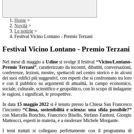
Home
>
Novità
>
Le notizie
>
Festival Vicino Lontano - Premio Terzani
Festival Vicino Lontano - Premio Terzani
Nel mese di maggio a
Udine
si svolge il festival
‘‘Vicino/Lontano-
Premio Terzani”
, caratterizzato da incontri, dibattiti, conversazioni,
conferenze, lezioni, mostre, spettacoli nel centro storico e in alcuni
dei suoi edifici più suggestivi, con esperti che si confrontano tra loro
e con il pubblico su argomenti di attualitá, in campo economico,
sociale, culturale, scientifico e geopolitico, con lo scopo di indagarne
le ragioni, i significati, le prospettive.
In data
15 maggio 2022
si è tenuto presso la Chiesa San Francesco
l’incontro
“Clima, sostenibilitá e scienza: una sfida possibile?”
con Marcella Bonchio, Francesco Bisello, Stefano Fantoni, Giorgio
Matteucci, esperti in materia, e a moderare Michele Morgante.
I temi trattati si collegano perfettamente con il programma di