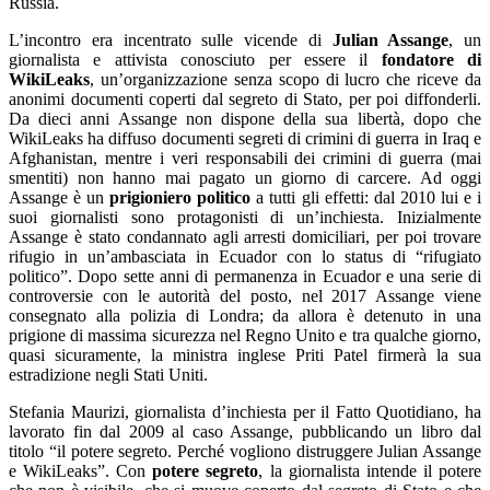
Russia.
L’incontro era incentrato sulle vicende di
Julian Assange
, un
giornalista e attivista conosciuto per essere il
fondatore di
WikiLeaks
, un’organizzazione senza scopo di lucro che riceve da
anonimi documenti coperti dal segreto di Stato, per poi diffonderli.
Da dieci anni Assange non dispone della sua libertà, dopo che
WikiLeaks ha diffuso documenti segreti di crimini di guerra in Iraq e
Afghanistan, mentre i veri responsabili dei crimini di guerra (mai
smentiti) non hanno mai pagato un giorno di carcere. Ad oggi
Assange è un
prigioniero politico
a tutti gli effetti: dal 2010 lui e i
suoi giornalisti sono protagonisti di un’inchiesta. Inizialmente
Assange è stato condannato agli arresti domiciliari, per poi trovare
rifugio in un’ambasciata in Ecuador con lo status di “rifugiato
politico”. Dopo sette anni di permanenza in Ecuador e una serie di
controversie con le autorità del posto, nel 2017 Assange viene
consegnato alla polizia di Londra; da allora è detenuto in una
prigione di massima sicurezza nel Regno Unito e tra qualche giorno,
quasi sicuramente, la ministra inglese Priti Patel firmerà la sua
estradizione negli Stati Uniti.
Stefania Maurizi, giornalista d’inchiesta per il Fatto Quotidiano, ha
lavorato fin dal 2009 al caso Assange, pubblicando un libro dal
titolo “il potere segreto. Perché vogliono distruggere Julian Assange
e WikiLeaks”. Con
potere segreto
, la giornalista intende il potere