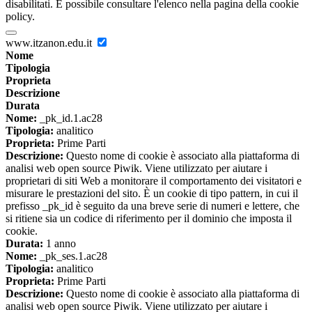
disabilitati. È possibile consultare l'elenco nella pagina della cookie
policy.
www.itzanon.edu.it
Nome
Tipologia
Proprieta
Descrizione
Durata
Nome:
_pk_id.1.ac28
Tipologia:
analitico
Proprieta:
Prime Parti
Descrizione:
Questo nome di cookie è associato alla piattaforma di
analisi web open source Piwik. Viene utilizzato per aiutare i
proprietari di siti Web a monitorare il comportamento dei visitatori e
misurare le prestazioni del sito. È un cookie di tipo pattern, in cui il
prefisso _pk_id è seguito da una breve serie di numeri e lettere, che
si ritiene sia un codice di riferimento per il dominio che imposta il
cookie.
Durata:
1 anno
Nome:
_pk_ses.1.ac28
Tipologia:
analitico
Proprieta:
Prime Parti
Descrizione:
Questo nome di cookie è associato alla piattaforma di
analisi web open source Piwik. Viene utilizzato per aiutare i