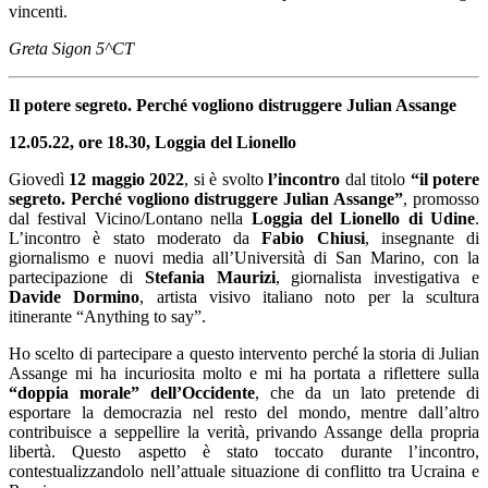
vincenti.
Greta Sigon
5^CT
Il potere segreto. Perché vogliono distruggere Julian Assange
12.05.22, ore 18.30, Loggia del Lionello
Giovedì
12 maggio 2022
, si è svolto
l’incontro
dal titolo
“il potere
segreto. Perché vogliono distruggere Julian Assange”
, promosso
dal festival Vicino/Lontano nella
Loggia del Lionello di Udine
.
L’incontro è stato moderato da
Fabio Chiusi
, insegnante di
giornalismo e nuovi media all’Università di San Marino, con la
partecipazione di
Stefania Maurizi
, giornalista investigativa e
Davide Dormino
, artista visivo italiano noto per la scultura
itinerante “Anything to say”.
Ho scelto di partecipare a questo intervento perché la storia di Julian
Assange mi ha incuriosita molto e mi ha portata a riflettere sulla
“doppia morale” dell’Occidente
, che da un lato pretende di
esportare la democrazia nel resto del mondo, mentre dall’altro
contribuisce a seppellire la verità, privando Assange della propria
libertà. Questo aspetto è stato toccato durante l’incontro,
contestualizzandolo nell’attuale situazione di conflitto tra Ucraina e