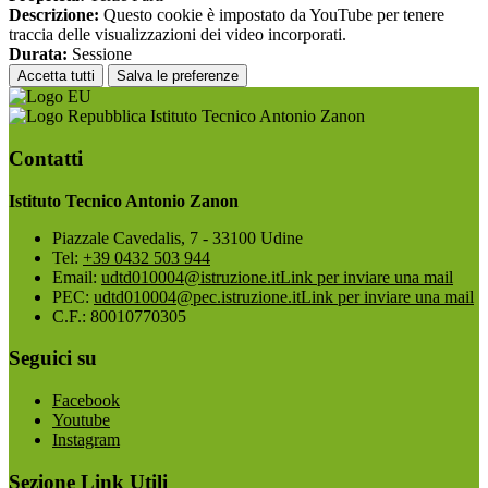
Descrizione:
Questo cookie è impostato da YouTube per tenere
traccia delle visualizzazioni dei video incorporati.
Durata:
Sessione
Accetta tutti
Salva le preferenze
Istituto Tecnico Antonio Zanon
Contatti
Istituto Tecnico Antonio Zanon
Piazzale Cavedalis, 7 - 33100 Udine
Tel:
+39 0432 503 944
Email:
udtd010004@istruzione.it
Link per inviare una mail
PEC:
udtd010004@pec.istruzione.it
Link per inviare una mail
C.F.: 80010770305
Seguici su
Facebook
Youtube
Instagram
Sezione Link Utili