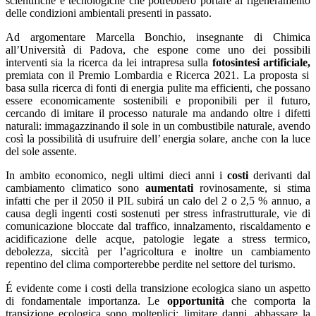
scientifiche e tecnologiche che potrebbero portare al rigeneramento
delle condizioni ambientali presenti in passato.
Ad argomentare Marcella Bonchio, insegnante di Chimica
all’Università di Padova, che espone come uno dei possibili
interventi sia la ricerca da lei intrapresa sulla
fotosintesi artificiale,
premiata con il Premio Lombardia e Ricerca 2021. La proposta si
basa sulla ricerca di fonti di energia pulite ma efficienti, che possano
essere economicamente sostenibili e proponibili per il futuro,
cercando di imitare il processo naturale ma andando oltre i difetti
naturali: immagazzinando il sole in un combustibile naturale, avendo
così la possibilità di usufruire dell’ energia solare, anche con la luce
del sole assente.
In ambito economico, negli ultimi dieci anni i
costi
derivanti dal
cambiamento climatico sono
aumentati
rovinosamente, si stima
infatti che per il 2050 il PIL subirá un calo del 2 o 2,5 % annuo, a
causa degli ingenti costi sostenuti per stress infrastrutturale, vie di
comunicazione bloccate dal traffico, innalzamento, riscaldamento e
acidificazione delle acque, patologie legate a stress termico,
debolezza, siccità per l’agricoltura e inoltre un cambiamento
repentino del clima comporterebbe perdite nel settore del turismo.
É evidente come i costi della transizione ecologica siano un aspetto
di fondamentale importanza. Le
opportunità
che comporta la
transizione ecologica sono molteplici: limitare danni, abbassare la