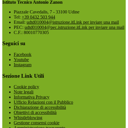
Istituto Tecnico Antonio Zanon
Piazzale Cavedalis, 7 - 33100 Udine
Tel:
+39 0432 503 944
Email:
udtd010004@istruzione.it
Link per inviare una mail
PEC:
udtd010004@pec.istruzione.it
Link per inviare una mail
C.F.: 80010770305
Seguici su
Facebook
Youtube
Instagram
Sezione Link Utili
Cookie policy
Note legali
Informativa Privacy
Ufficio Relazioni con il Pubblico
Dichiarazione di accessibilità
Obiettivi di accessibilità
Whistleblowing
Gestione consensi cookie
Amministrazione trasparente