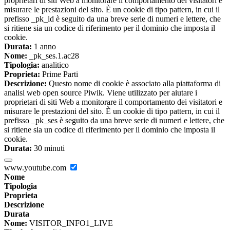
proprietari di siti Web a monitorare il comportamento dei visitatori e
misurare le prestazioni del sito. È un cookie di tipo pattern, in cui il
prefisso _pk_id è seguito da una breve serie di numeri e lettere, che
si ritiene sia un codice di riferimento per il dominio che imposta il
cookie.
Durata:
1 anno
Nome:
_pk_ses.1.ac28
Tipologia:
analitico
Proprieta:
Prime Parti
Descrizione:
Questo nome di cookie è associato alla piattaforma di
analisi web open source Piwik. Viene utilizzato per aiutare i
proprietari di siti Web a monitorare il comportamento dei visitatori e
misurare le prestazioni del sito. È un cookie di tipo pattern, in cui il
prefisso _pk_ses è seguito da una breve serie di numeri e lettere, che
si ritiene sia un codice di riferimento per il dominio che imposta il
cookie.
Durata:
30 minuti
www.youtube.com
Nome
Tipologia
Proprieta
Descrizione
Durata
Nome:
VISITOR_INFO1_LIVE