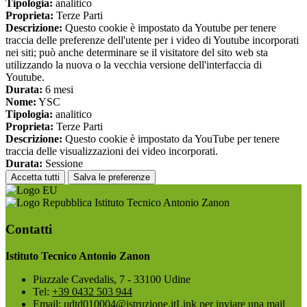
Tipologia:
analitico
Proprieta:
Terze Parti
Descrizione:
Questo cookie è impostato da Youtube per tenere
traccia delle preferenze dell'utente per i video di Youtube incorporati
nei siti; può anche determinare se il visitatore del sito web sta
utilizzando la nuova o la vecchia versione dell'interfaccia di
Youtube.
Durata:
6 mesi
Nome:
YSC
Tipologia:
analitico
Proprieta:
Terze Parti
Descrizione:
Questo cookie è impostato da YouTube per tenere
traccia delle visualizzazioni dei video incorporati.
Durata:
Sessione
Accetta tutti
Salva le preferenze
Istituto Tecnico Antonio Zanon
Contatti
Istituto Tecnico Antonio Zanon
Piazzale Cavedalis, 7 - 33100 Udine
Tel:
+39 0432 503 944
Email:
udtd010004@istruzione.it
Link per inviare una mail