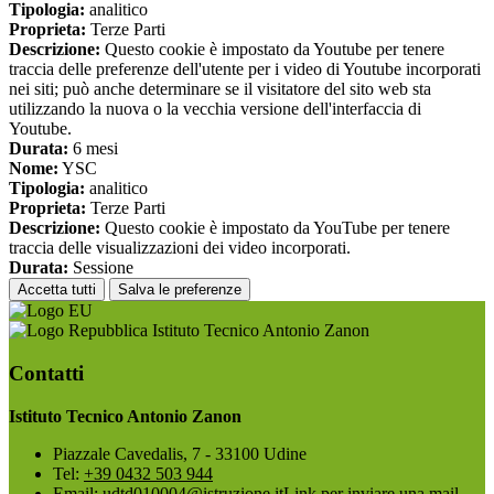
Tipologia:
analitico
Proprieta:
Terze Parti
Descrizione:
Questo cookie è impostato da Youtube per tenere
traccia delle preferenze dell'utente per i video di Youtube incorporati
nei siti; può anche determinare se il visitatore del sito web sta
utilizzando la nuova o la vecchia versione dell'interfaccia di
Youtube.
Durata:
6 mesi
Nome:
YSC
Tipologia:
analitico
Proprieta:
Terze Parti
Descrizione:
Questo cookie è impostato da YouTube per tenere
traccia delle visualizzazioni dei video incorporati.
Durata:
Sessione
Accetta tutti
Salva le preferenze
Istituto Tecnico Antonio Zanon
Contatti
Istituto Tecnico Antonio Zanon
Piazzale Cavedalis, 7 - 33100 Udine
Tel:
+39 0432 503 944
Email:
udtd010004@istruzione.it
Link per inviare una mail