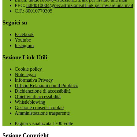
PEC:
udtd010004@pec.istruzione.it
Link per inviare una mail
C.F.: 80010770305
Seguici su
Facebook
Youtube
Instagram
Sezione Link Utili
Cookie policy
Note legali
Informativa Privacy
Ufficio Relazioni con il Pubblico
Dichiarazione di accessibilità
Obiettivi di accessibilità
Whistleblowing
Gestione consensi cookie
Amministrazione trasparente
Pagina visualizzata
1700
volte
Sezione Copyright