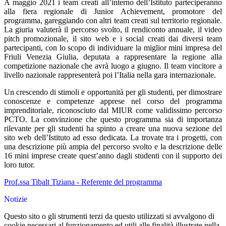
A maggio 2021 i team creati all’interno dell’Istituto parteciperanno
alla fiera regionale di Junior Achievement, promotore del
programma, gareggiando con altri team creati sul territorio regionale.
La giuria valuterà il percorso svolto, il rendiconto annuale, il video
pitch promozionale, il sito web e i social creati dai diversi team
partecipanti, con lo scopo di individuare la miglior mini impresa del
Friuli Venezia Giulia, deputata a rappresentare la regione alla
competizione nazionale che avrà luogo a giugno. Il team vincitore a
livello nazionale rappresenterà poi l’Italia nella gara internazionale.
Un crescendo di stimoli e opportunità per gli studenti, per dimostrare
conoscenze e competenze apprese nel corso del programma
imprenditoriale, riconosciuto dal MIUR come validissimo percorso
PCTO. La convinzione che questo programma sia di importanza
rilevante per gli studenti ha spinto a creare una nuova sezione del
sito web dell’Istituto ad esso dedicata. La trovate tra i progetti, con
una descrizione più ampia del percorso svolto e la descrizione delle
16 mini imprese create quest’anno dagli studenti con il supporto dei
loro tutor.
Prof.ssa Tibalt Tiziana - Referente del programma
Notizie
Questo sito o gli strumenti terzi da questo utilizzati si avvalgono di
cookie necessari al funzionamento ed utili alle finalità illustrate nella