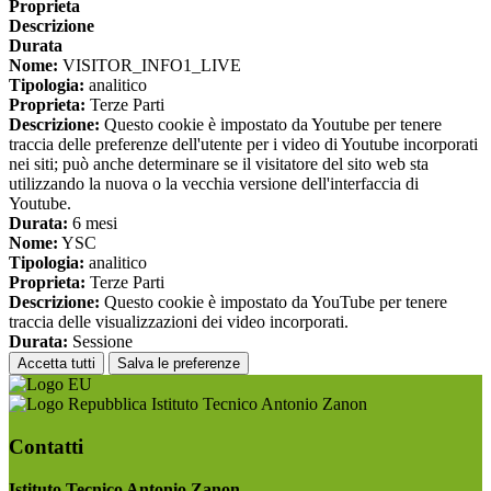
Proprieta
Descrizione
Durata
Nome:
VISITOR_INFO1_LIVE
Tipologia:
analitico
Proprieta:
Terze Parti
Descrizione:
Questo cookie è impostato da Youtube per tenere
traccia delle preferenze dell'utente per i video di Youtube incorporati
nei siti; può anche determinare se il visitatore del sito web sta
utilizzando la nuova o la vecchia versione dell'interfaccia di
Youtube.
Durata:
6 mesi
Nome:
YSC
Tipologia:
analitico
Proprieta:
Terze Parti
Descrizione:
Questo cookie è impostato da YouTube per tenere
traccia delle visualizzazioni dei video incorporati.
Durata:
Sessione
Accetta tutti
Salva le preferenze
Istituto Tecnico Antonio Zanon
Contatti
Istituto Tecnico Antonio Zanon