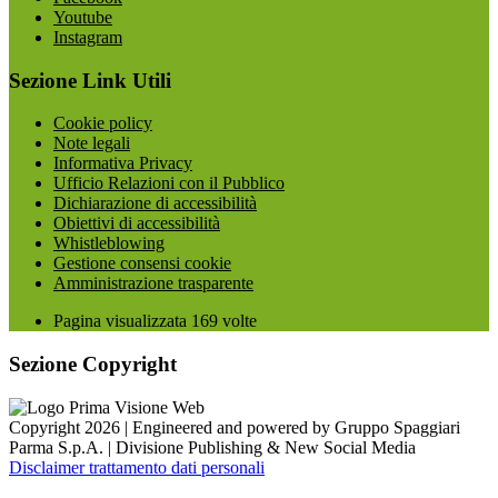
Youtube
Instagram
Sezione Link Utili
Cookie policy
Note legali
Informativa Privacy
Ufficio Relazioni con il Pubblico
Dichiarazione di accessibilità
Obiettivi di accessibilità
Whistleblowing
Gestione consensi cookie
Amministrazione trasparente
Pagina visualizzata
169
volte
Sezione Copyright
Copyright 2026 | Engineered and powered by Gruppo Spaggiari
Parma S.p.A. | Divisione Publishing & New Social Media
Disclaimer trattamento dati personali