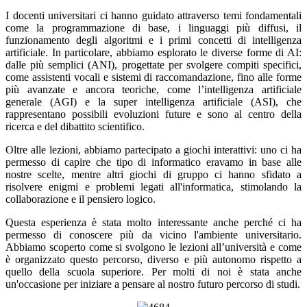
I docenti universitari ci hanno guidato attraverso temi fondamentali
come la programmazione di base, i linguaggi più diffusi, il
funzionamento degli algoritmi e i primi concetti di intelligenza
artificiale. In particolare, abbiamo esplorato le diverse forme di AI:
dalle più semplici (ANI), progettate per svolgere compiti specifici,
come assistenti vocali e sistemi di raccomandazione, fino alle forme
più avanzate e ancora teoriche, come l’intelligenza artificiale
generale (AGI) e la super intelligenza artificiale (ASI), che
rappresentano possibili evoluzioni future e sono al centro della
ricerca e del dibattito scientifico.
Oltre alle lezioni, abbiamo partecipato a giochi interattivi: uno ci ha
permesso di capire che tipo di informatico eravamo in base alle
nostre scelte, mentre altri giochi di gruppo ci hanno sfidato a
risolvere enigmi e problemi legati all'informatica, stimolando la
collaborazione e il pensiero logico.
Questa esperienza è stata molto interessante anche perché ci ha
permesso di conoscere più da vicino l'ambiente universitario.
Abbiamo scoperto come si svolgono le lezioni all’università e come
è organizzato questo percorso, diverso e più autonomo rispetto a
quello della scuola superiore. Per molti di noi è stata anche
un'occasione per iniziare a pensare al nostro futuro percorso di studi.