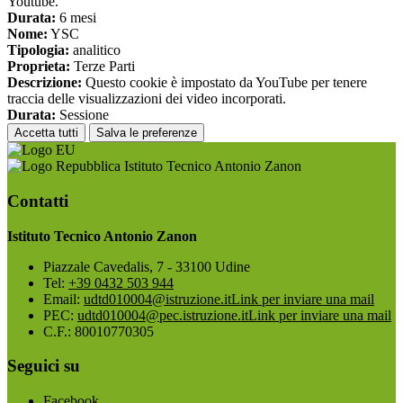
Youtube.
Durata:
6 mesi
Nome:
YSC
Tipologia:
analitico
Proprieta:
Terze Parti
Descrizione:
Questo cookie è impostato da YouTube per tenere
traccia delle visualizzazioni dei video incorporati.
Durata:
Sessione
Accetta tutti
Salva le preferenze
Istituto Tecnico Antonio Zanon
Contatti
Istituto Tecnico Antonio Zanon
Piazzale Cavedalis, 7 - 33100 Udine
Tel:
+39 0432 503 944
Email:
udtd010004@istruzione.it
Link per inviare una mail
PEC:
udtd010004@pec.istruzione.it
Link per inviare una mail
C.F.: 80010770305
Seguici su
Facebook