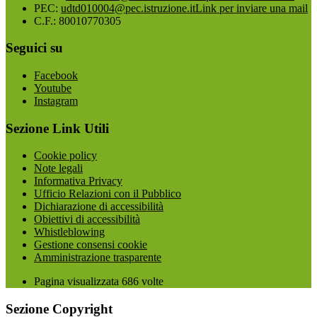
PEC:
udtd010004@pec.istruzione.it
Link per inviare una mail
C.F.: 80010770305
Seguici su
Facebook
Youtube
Instagram
Sezione Link Utili
Cookie policy
Note legali
Informativa Privacy
Ufficio Relazioni con il Pubblico
Dichiarazione di accessibilità
Obiettivi di accessibilità
Whistleblowing
Gestione consensi cookie
Amministrazione trasparente
Pagina visualizzata
686
volte
Sezione Copyright