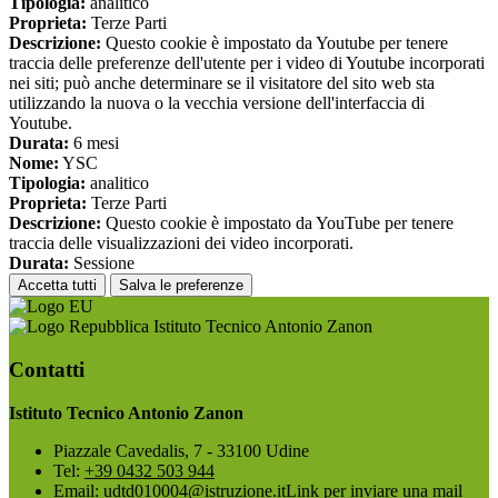
Tipologia:
analitico
Proprieta:
Terze Parti
Descrizione:
Questo cookie è impostato da Youtube per tenere
traccia delle preferenze dell'utente per i video di Youtube incorporati
nei siti; può anche determinare se il visitatore del sito web sta
utilizzando la nuova o la vecchia versione dell'interfaccia di
Youtube.
Durata:
6 mesi
Nome:
YSC
Tipologia:
analitico
Proprieta:
Terze Parti
Descrizione:
Questo cookie è impostato da YouTube per tenere
traccia delle visualizzazioni dei video incorporati.
Durata:
Sessione
Accetta tutti
Salva le preferenze
Istituto Tecnico Antonio Zanon
Contatti
Istituto Tecnico Antonio Zanon
Piazzale Cavedalis, 7 - 33100 Udine
Tel:
+39 0432 503 944
Email:
udtd010004@istruzione.it
Link per inviare una mail