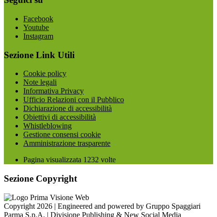
Facebook
Youtube
Instagram
Sezione Link Utili
Cookie policy
Note legali
Informativa Privacy
Ufficio Relazioni con il Pubblico
Dichiarazione di accessibilità
Obiettivi di accessibilità
Whistleblowing
Gestione consensi cookie
Amministrazione trasparente
Pagina visualizzata
1232
volte
Sezione Copyright
Copyright 2026 | Engineered and powered by Gruppo Spaggiari
Parma S.p.A. | Divisione Publishing & New Social Media