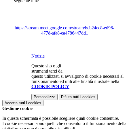
seguente link:
https://stream.meet.google.com/stream/bcb24ec8-ed96-
477d-afa8-ea4786447dd1
Notizie
Questo sito o gli
strumenti terzi da
questo utilizzati si avvalgono di cookie necessari al
funzionamento ed utili alle finalità illustrate nella
COOKIE POLICY
.
Personalizza
Rifiuta tutti
i cookies
Accetta tutti
i cookies
Gestione cookie
In questa schermata è possibile scegliere quali cookie consentire.
I cookie necessari sono quelli che consentono il funzionamento della
piattaforma e non è possibile disabilitarli.