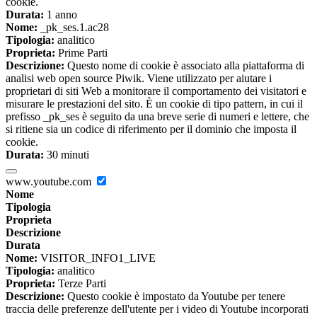
cookie.
Durata:
1 anno
Nome:
_pk_ses.1.ac28
Tipologia:
analitico
Proprieta:
Prime Parti
Descrizione:
Questo nome di cookie è associato alla piattaforma di
analisi web open source Piwik. Viene utilizzato per aiutare i
proprietari di siti Web a monitorare il comportamento dei visitatori e
misurare le prestazioni del sito. È un cookie di tipo pattern, in cui il
prefisso _pk_ses è seguito da una breve serie di numeri e lettere, che
si ritiene sia un codice di riferimento per il dominio che imposta il
cookie.
Durata:
30 minuti
www.youtube.com
Nome
Tipologia
Proprieta
Descrizione
Durata
Nome:
VISITOR_INFO1_LIVE
Tipologia:
analitico
Proprieta:
Terze Parti
Descrizione:
Questo cookie è impostato da Youtube per tenere
traccia delle preferenze dell'utente per i video di Youtube incorporati