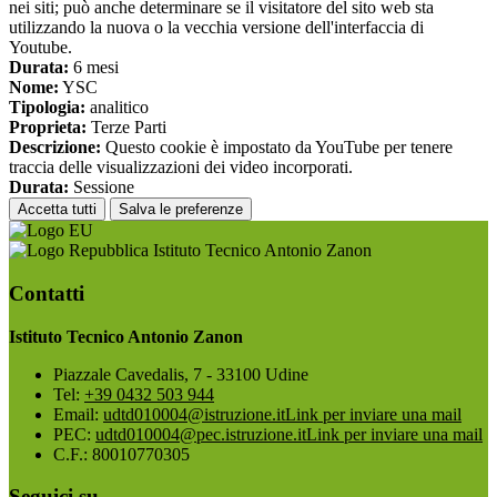
nei siti; può anche determinare se il visitatore del sito web sta
utilizzando la nuova o la vecchia versione dell'interfaccia di
Youtube.
Durata:
6 mesi
Nome:
YSC
Tipologia:
analitico
Proprieta:
Terze Parti
Descrizione:
Questo cookie è impostato da YouTube per tenere
traccia delle visualizzazioni dei video incorporati.
Durata:
Sessione
Accetta tutti
Salva le preferenze
Istituto Tecnico Antonio Zanon
Contatti
Istituto Tecnico Antonio Zanon
Piazzale Cavedalis, 7 - 33100 Udine
Tel:
+39 0432 503 944
Email:
udtd010004@istruzione.it
Link per inviare una mail
PEC:
udtd010004@pec.istruzione.it
Link per inviare una mail
C.F.: 80010770305
Seguici su