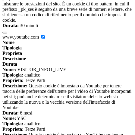
misurare le prestazioni del sito. È un cookie di tipo pattern, in cui il
prefisso _pk_ses è seguito da una breve serie di numeri e lettere, che
si ritiene sia un codice di riferimento per il dominio che imposta il
cookie.
Durata:
30 minuti
www.youtube.com
Nome
Tipologia
Proprieta
Descrizione
Durata
Nome:
VISITOR_INFO1_LIVE
Tipologia:
analitico
Proprieta:
Terze Parti
Descrizione:
Questo cookie è impostato da Youtube per tenere
traccia delle preferenze dell'utente per i video di Youtube incorporati
nei siti; può anche determinare se il visitatore del sito web sta
utilizzando la nuova o la vecchia versione dell'interfaccia di
Youtube.
Durata:
6 mesi
Nome:
YSC
Tipologia:
analitico
Proprieta:
Terze Parti
Descrizione:
Questo cookie è impostato da YouTube per tenere