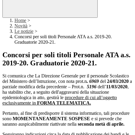
Home
>
Novità
>
Le notizie
>
Concorsi per soli titoli Personale ATA a.s. 2019-20.
Graduatorie 2020-21.
Concorsi per soli titoli Personale ATA a.s.
2019-20. Graduatorie 2020-21.
Si comunica che La Direzione Generale per il personale Scolastico
del Ministero dell’Istruzione, con nota prot.n
. 6969
del
24/03/2020
a
parziale modifica della precedente – Prot.n.
5196
dell’
11/03/2020
,
ha stabilito che, a seguito dell'aggravarsi della situazione
epidemiologica in atto, gestirà le
procedure di cui all’oggetto
esclusivamente in
FORMA TELEMATICA.
Pertanto, al fine di predisporre il sistema informatico, tali procedure
sono
MOMENTANEAMENTE SOSPESE
e si prevede che
saranno auspicabilmente riattivate nella
seconda metà di aprile.
Seguiranno indicazioni circa la data di pubblicazione dei bandi e le