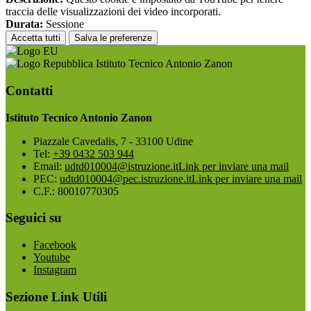
traccia delle visualizzazioni dei video incorporati.
Durata:
Sessione
Accetta tutti
Salva le preferenze
Istituto Tecnico Antonio Zanon
Contatti
Istituto Tecnico Antonio Zanon
Piazzale Cavedalis, 7 - 33100 Udine
Tel:
+39 0432 503 944
Email:
udtd010004@istruzione.it
Link per inviare una mail
PEC:
udtd010004@pec.istruzione.it
Link per inviare una mail
C.F.: 80010770305
Seguici su
Facebook
Youtube
Instagram
Sezione Link Utili