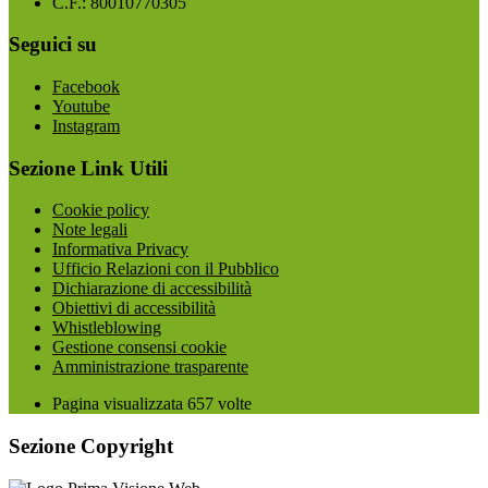
C.F.: 80010770305
Seguici su
Facebook
Youtube
Instagram
Sezione Link Utili
Cookie policy
Note legali
Informativa Privacy
Ufficio Relazioni con il Pubblico
Dichiarazione di accessibilità
Obiettivi di accessibilità
Whistleblowing
Gestione consensi cookie
Amministrazione trasparente
Pagina visualizzata
657
volte
Sezione Copyright