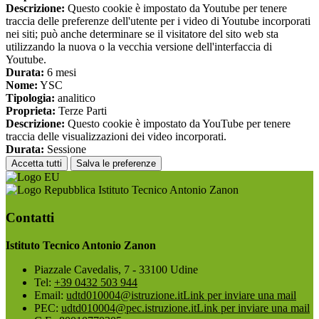
Descrizione:
Questo cookie è impostato da Youtube per tenere
traccia delle preferenze dell'utente per i video di Youtube incorporati
nei siti; può anche determinare se il visitatore del sito web sta
utilizzando la nuova o la vecchia versione dell'interfaccia di
Youtube.
Durata:
6 mesi
Nome:
YSC
Tipologia:
analitico
Proprieta:
Terze Parti
Descrizione:
Questo cookie è impostato da YouTube per tenere
traccia delle visualizzazioni dei video incorporati.
Durata:
Sessione
Accetta tutti
Salva le preferenze
Istituto Tecnico Antonio Zanon
Contatti
Istituto Tecnico Antonio Zanon
Piazzale Cavedalis, 7 - 33100 Udine
Tel:
+39 0432 503 944
Email:
udtd010004@istruzione.it
Link per inviare una mail
PEC:
udtd010004@pec.istruzione.it
Link per inviare una mail