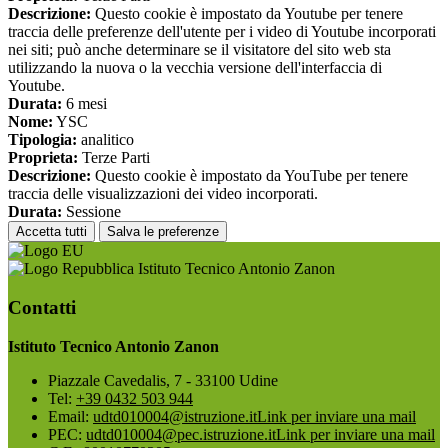
Descrizione:
Questo cookie è impostato da Youtube per tenere
traccia delle preferenze dell'utente per i video di Youtube incorporati
nei siti; può anche determinare se il visitatore del sito web sta
utilizzando la nuova o la vecchia versione dell'interfaccia di
Youtube.
Durata:
6 mesi
Nome:
YSC
Tipologia:
analitico
Proprieta:
Terze Parti
Descrizione:
Questo cookie è impostato da YouTube per tenere
traccia delle visualizzazioni dei video incorporati.
Durata:
Sessione
Accetta tutti
Salva le preferenze
Istituto Tecnico Antonio Zanon
Contatti
Istituto Tecnico Antonio Zanon
Piazzale Cavedalis, 7 - 33100 Udine
Tel:
+39 0432 503 944
Email:
udtd010004@istruzione.it
Link per inviare una mail
PEC:
udtd010004@pec.istruzione.it
Link per inviare una mail