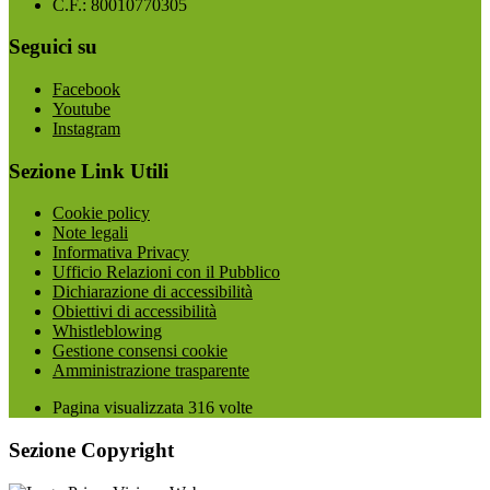
C.F.: 80010770305
Seguici su
Facebook
Youtube
Instagram
Sezione Link Utili
Cookie policy
Note legali
Informativa Privacy
Ufficio Relazioni con il Pubblico
Dichiarazione di accessibilità
Obiettivi di accessibilità
Whistleblowing
Gestione consensi cookie
Amministrazione trasparente
Pagina visualizzata
316
volte
Sezione Copyright