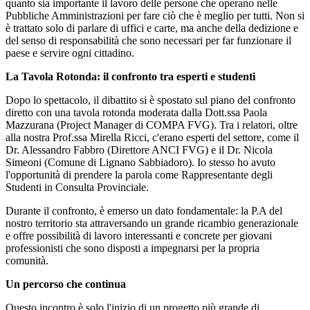
quanto
sia importante il lavoro delle persone che operano nelle
Pubbliche
Amministrazioni per fare ciò che è meglio per tutti. Non si
è trattato
solo di parlare di uffici e carte, ma anche della dedizione e
del
senso di responsabilità che sono necessari per far funzionare il
paese
e servire ogni cittadino.
La Tavola Rotonda: il confronto tra esperti e studenti
Dopo lo spettacolo, il dibattito si è spostato sul piano del confronto
diretto con una tavola rotonda moderata dalla Dott.ssa Paola
Mazzurana
(Project Manager di COMPA FVG). Tra i relatori, oltre
alla nostra
Prof.ssa Mirella Ricci, c'erano esperti del settore, come il
Dr.
Alessandro Fabbro (Direttore ANCI FVG) e il Dr. Nicola
Simeoni (Comune
di Lignano Sabbiadoro). Io stesso ho avuto
l'opportunità di prendere
la parola come Rappresentante degli
Studenti in Consulta Provinciale.
Durante il confronto, è emerso un dato fondamentale: la P.A del
nostro
territorio sta attraversando un grande ricambio generazionale
e offre
possibilità di lavoro interessanti e concrete per giovani
professionisti che sono disposti a impegnarsi per la propria
comunità.
Un percorso che continua
Questo incontro è solo l'inizio di un progetto più grande di