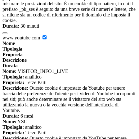
misurare le prestazioni del sito. È un cookie di tipo pattern, in cui il
prefisso _pk_ses è seguito da una breve serie di numeri e lettere, che
si ritiene sia un codice di riferimento per il dominio che imposta il
cookie.
Durata:
30 minuti
www.youtube.com
Nome
Tipologia
Proprieta
Descrizione
Durata
Nome:
VISITOR_INFO1_LIVE
Tipologia:
analitico
Proprieta:
Terze Parti
Descrizione:
Questo cookie è impostato da Youtube per tenere
traccia delle preferenze dell'utente per i video di Youtube incorporati
nei siti; può anche determinare se il visitatore del sito web sta
utilizzando la nuova o la vecchia versione dell'interfaccia di
Youtube.
Durata:
6 mesi
Nome:
YSC
Tipologia:
analitico
Proprieta:
Terze Parti
Descrizione:
Questo cookie è impostato da YouTube per tenere