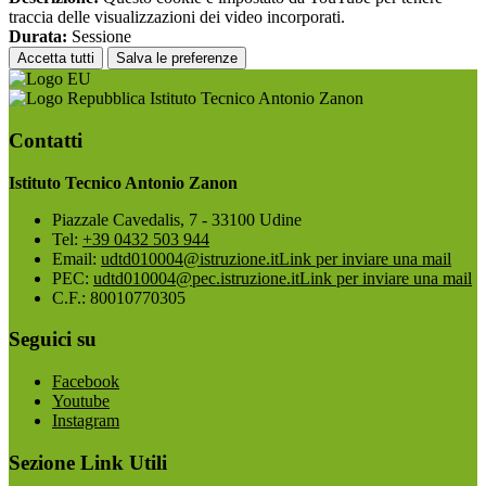
traccia delle visualizzazioni dei video incorporati.
Durata:
Sessione
Accetta tutti
Salva le preferenze
Istituto Tecnico Antonio Zanon
Contatti
Istituto Tecnico Antonio Zanon
Piazzale Cavedalis, 7 - 33100 Udine
Tel:
+39 0432 503 944
Email:
udtd010004@istruzione.it
Link per inviare una mail
PEC:
udtd010004@pec.istruzione.it
Link per inviare una mail
C.F.: 80010770305
Seguici su
Facebook
Youtube
Instagram
Sezione Link Utili